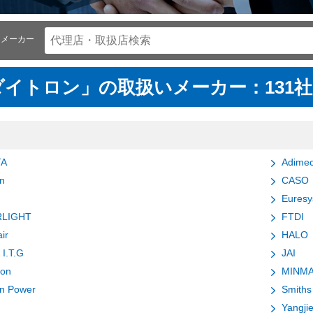
メーカー
ダイトロン」の取扱いメーカー：131社
TA
Adime
on
CASO
Euresy
RLIGHT
FTDI
ir
HALO
I.T.G
JAI
ron
MINM
on Power
Smiths
Yangjie