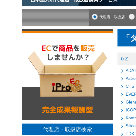
代理店・取扱店
「
0-Z
ADA
Astr
CTS
EVE
Glena
ICOP 
Kont
Silic
代理店・取扱店検索
TDK