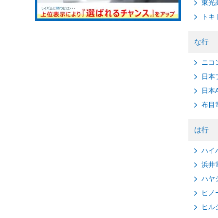
東光
トキ
な行
ニコ
日本
日本A
布目
は行
ハイ
浜井
ハヤ
ピノ
ヒル