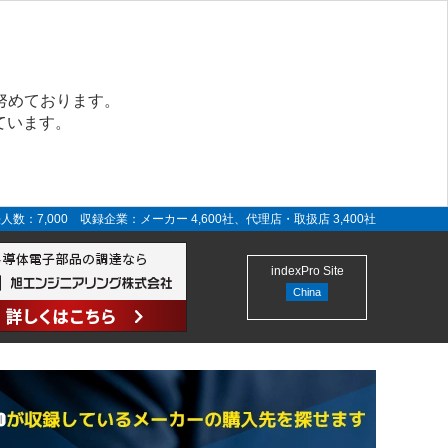
努めております。
ています。
人数：7,000 収録企業：メーカー 4,600社、代理店・取扱店 3,400社
indexPro Site
China