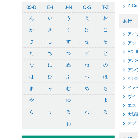
Z-Co
09-D
E-I
J-N
O-S
T-Z
あ
い
う
え
お
あ行
か
き
く
け
こ
アイ
さ
し
す
せ
そ
アッ
ADL
た
ち
つ
て
と
アバ
な
に
ぬ
ね
の
アン
は
ひ
ふ
へ
ほ
YI
イメ
ま
み
む
め
も
ヴイ
や
ゆ
よ
エス・
ら
り
る
れ
ろ
大阪
わ
オプ