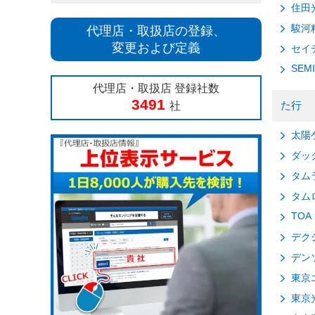
住田
駿河
代理店・取扱店の登録、
変更および定義
セイ
SEM
代理店・取扱店 登録社数
3491
た行
社
太陽
ダッ
タム
タム
TOA
デク
デン
東京
東京