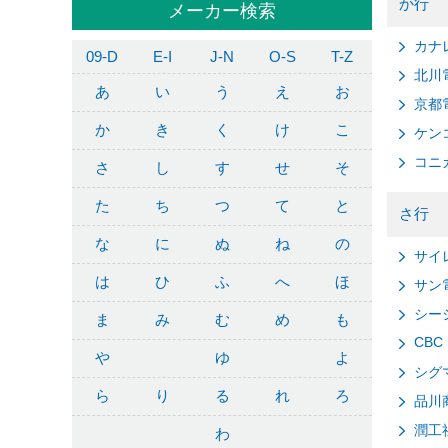
か行
メーカー検索
カナ
09-D
E-I
J-N
O-S
T-Z
北川
あ
い
う
え
お
京都
か
き
く
け
こ
ケン
コニ
さ
し
す
せ
そ
た
ち
つ
て
と
さ行
な
に
ぬ
ね
の
サイ
は
ひ
ふ
へ
ほ
サン
シー
ま
み
む
め
も
CBC
や
ゆ
よ
シグ
ら
り
る
れ
ろ
品川
潤工
わ