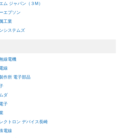
エム ジャパン（３M）
ーエプソン
属工業
ンシステムズ
無線電機
電線
製作所 電子部品
子
ラムダ
電子
業
レクトロン デバイス長崎
殊電線