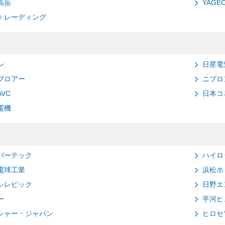
高岳
YAG
トレーディング
ン
日星電
ブロアー
ニプロ
VC
日本コ
電機
バーテック
ハイロ
電球工業
浜松ホ
シレピック
日野エ
ー
平河ヒ
シャー・ジャパン
ヒロセ