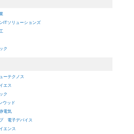
業
ンITソリューションズ
工
ック
ューテクノス
イエス
ック
ケンウッド
静電気
プ 電子デバイス
イエンス