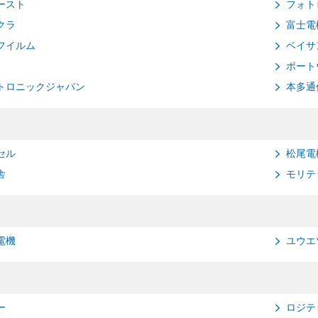
ースト
フォト
クラ
富士電
フイルム
ベイサ
ポート
トロニックジャパン
本多通
セル
松尾電
舎
モリテ
電機
ユウエ
ー
ロジテ