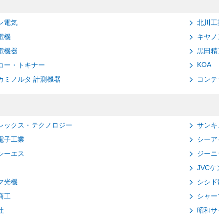
レ電気
北川工
電機
キヤノ
電機器
黒田精
KOA
コー・トキナー
カミノルタ 計測機器
コンテ
レックス・テクノロジー
サンキ
電子工業
シーア
シーエス
ジーニ
JVC
マ光機
シシド
商工
シャー
社
昭和サ