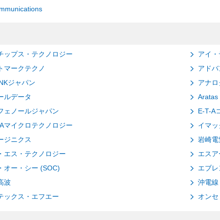
mmunications
チップス・テクノロジー
アイ・
トマークテクノ
アドバ
INKジャパン
アナロ
ールデータ
Arat
フェノールジャパン
E-T-
TOAマイクロテクノロジー
イマッ
ージニクス
岩崎電
・エス・テクノロジー
エスア
オー・シー (SOC)
エブレ
高波
沖電線
テックス・エフエー
オンセ