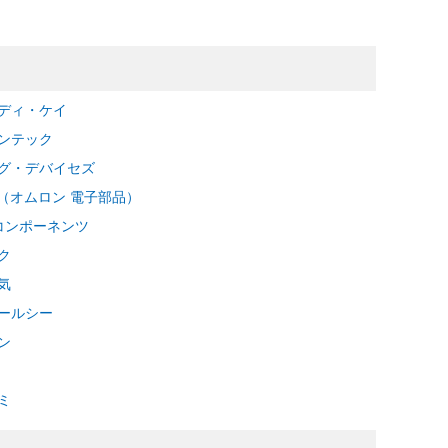
ディ・ケイ
ンテック
グ・デバイセズ
as（オムロン 電子部品）
Aコンポーネンツ
ク
気
ールシー
ン
ミ