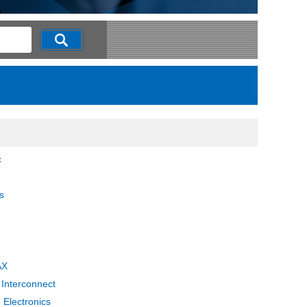
c
s
AX
 Interconnect
 Electronics