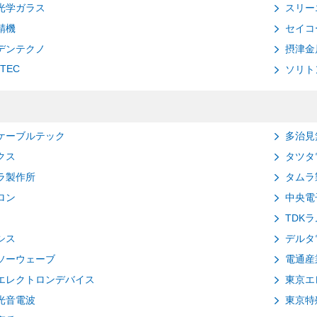
光学ガラス
スリー
精機
セイコ
デンテクノ
摂津金
ITEC
ソリト
ケーブルテック
多治見
クス
タツタ
ラ製作所
タムラ
ロン
中央電
TDK
シス
デルタ
ソーウェーブ
電通産
エレクトロンデバイス
東京エ
光音電波
東京特