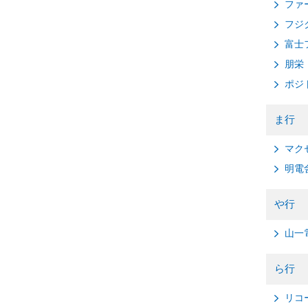
ファ
フジ
富士
朋栄
ポジ
ま行
マク
明電
や行
山一
ら行
リコ