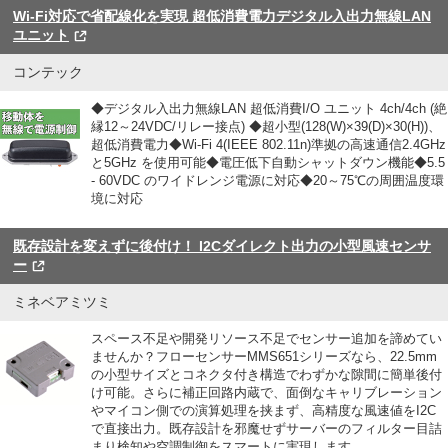
Wi-Fi対応で省配線化を実現 超低消費電力デジタル入出力無線LAN
ユニット
コンテック
◆デジタル入出力無線LAN 超低消費I/O ユニット 4ch/4ch (絶
縁12～24VDC/リレー接点) ◆超小型(128(W)×39(D)×30(H))、
超低消費電力◆Wi-Fi 4(IEEE 802.11n)準拠の高速通信2.4GHz
と5GHz を使用可能◆電圧低下自動シャットダウン機能◆5.5
- 60VDC のワイドレンジ電源に対応◆20～75℃の周囲温度環
境に対応
既存設計を変えずに後付け！ I2Cダイレクト出力の小型風速センサ
ー
ミネベアミツミ
スペース不足や開発リソース不足でセンサー追加を諦めてい
ませんか？フローセンサーMMS651シリーズなら、22.5mm
の小型サイズとコネクタ付き構造でわずかな隙間に簡単後付
け可能。さらに補正回路内蔵で、面倒なキャリブレーション
やマイコン側での演算処理を挟まず、高精度な風速値をI2C
で直接出力。既存設計を邪魔せずサーバーのフィルター目詰
まり検知や空調制御をスマートに実現します。