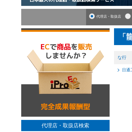
代理店・取扱店
「
な行
日通
代理店・取扱店検索