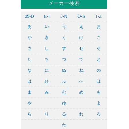
メーカー検索
09-D
E-I
J-N
O-S
T-Z
あ
い
う
え
お
か
き
く
け
こ
さ
し
す
せ
そ
た
ち
つ
て
と
な
に
ぬ
ね
の
は
ひ
ふ
へ
ほ
ま
み
む
め
も
や
ゆ
よ
ら
り
る
れ
ろ
わ