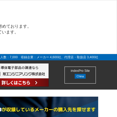
努めております。
ています。
人数：7,000 収録企業：メーカー 4,600社、代理店・取扱店 3,400社
indexPro Site
China