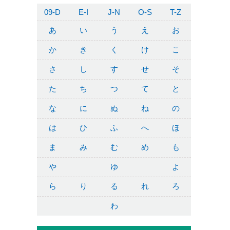
09-D
E-I
J-N
O-S
T-Z
あ
い
う
え
お
か
き
く
け
こ
さ
し
す
せ
そ
た
ち
つ
て
と
な
に
ぬ
ね
の
は
ひ
ふ
へ
ほ
ま
み
む
め
も
や
ゆ
よ
ら
り
る
れ
ろ
わ