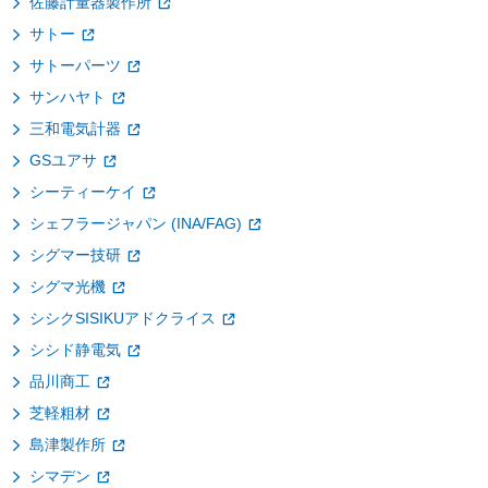
佐藤計量器製作所
サトー
サトーパーツ
サンハヤト
三和電気計器
GSユアサ
シーティーケイ
シェフラージャパン (INA/FAG)
シグマー技研
シグマ光機
シシクSISIKUアドクライス
シシド静電気
品川商工
芝軽粗材
島津製作所
シマデン