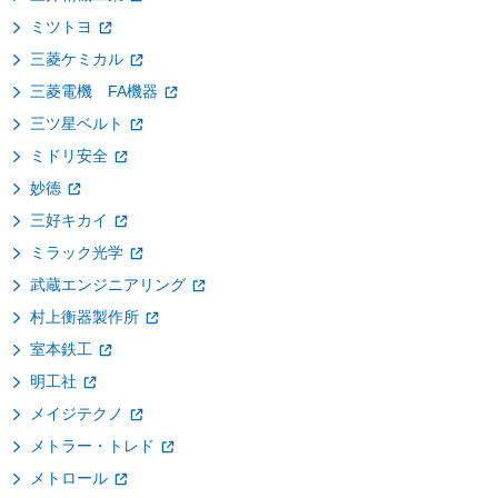
ミツトヨ
三菱ケミカル
三菱電機 FA機器
三ツ星ベルト
ミドリ安全
妙徳
三好キカイ
ミラック光学
武蔵エンジニアリング
村上衡器製作所
室本鉄工
明工社
メイジテクノ
メトラー・トレド
メトロール