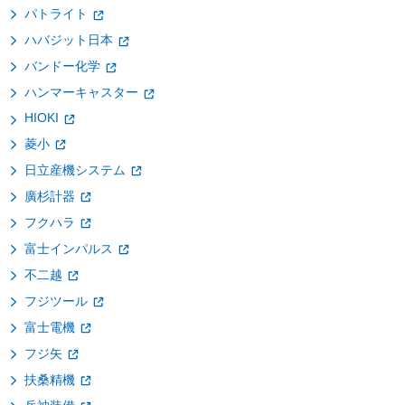
パトライト
ハバジット日本
バンドー化学
ハンマーキャスター
HIOKI
菱小
日立産機システム
廣杉計器
フクハラ
富士インパルス
不二越
フジツール
富士電機
フジ矢
扶桑精機