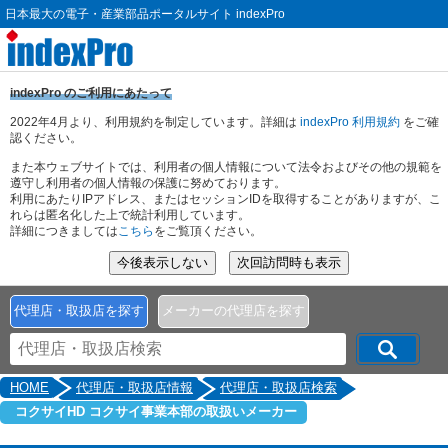
日本最大の電子・産業部品ポータルサイト indexPro
indexPro のご利用にあたって
2022年4月より、利用規約を制定しています。詳細は
indexPro 利用規約
をご確
認ください。
また本ウェブサイトでは、利用者の個人情報について法令およびその他の規範を
遵守し利用者の個人情報の保護に努めております。
利用にあたりIPアドレス、またはセッションIDを取得することがありますが、こ
れらは匿名化した上で統計利用しています。
詳細につきましては
こちら
をご覧頂ください。
代理店・取扱店を探す
メーカーの代理店を探す
HOME
代理店・取扱店情報
代理店・取扱店検索
コクサイHD コクサイ事業本部の取扱いメーカー