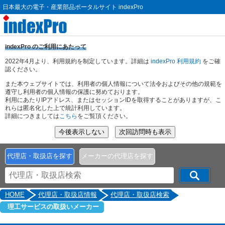
日本最大の電子・産業部品ポータルサイト indexPro
indexPro のご利用にあたって
2022年4月より、利用規約を制定しています。詳細は
indexPro 利用規約
をご確
認ください。
また本ウェブサイトでは、利用者の個人情報について法令およびその他の規範を
遵守し利用者の個人情報の保護に努めております。
利用にあたりIPアドレス、またはセッションIDを取得することがありますが、こ
れらは匿名化した上で統計利用しています。
詳細につきましては
こちら
をご覧頂ください。
代理店・取扱店を探す
メーカーの代理店を探す
HOME
代理店・取扱店情報
代理店・取扱店検索
理工サービスの取扱いメーカー