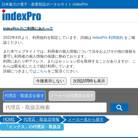
日本最大の電子・産業部品ポータルサイト indexPro
indexPro のご利用にあたって
2022年4月より、利用規約を制定しています。詳細は
indexPro 利用規約
をご確
認ください。
また本ウェブサイトでは、利用者の個人情報について法令およびその他の規範を
遵守し利用者の個人情報の保護に努めております。
利用にあたりIPアドレス、またはセッションIDを取得することがありますが、こ
れらは匿名化した上で統計利用しています。
詳細につきましては
こちら
をご覧頂ください。
代理店・取扱店を探す
メーカーの代理店を探す
HOME
代理店・取扱店情報
メーカー名から探す
「インクス」の代理店・取扱店