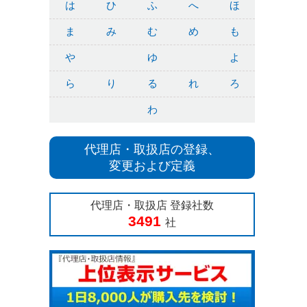
は
ひ
ふ
へ
ほ
ま
み
む
め
も
や
ゆ
よ
ら
り
る
れ
ろ
わ
代理店・取扱店の登録、
変更および定義
代理店・取扱店 登録社数
3491
社