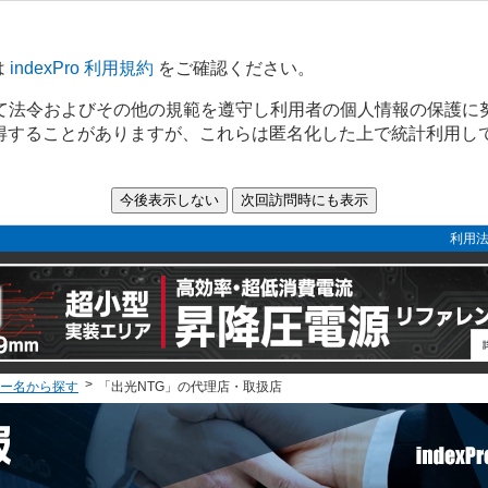
は
indexPro 利用規約
をご確認ください。
て法令およびその他の規範を遵守し利用者の個人情報の保護に
取得することがありますが、これらは匿名化した上で統計利用し
利用法
ー名から探す
「出光NTG」の代理店・取扱店