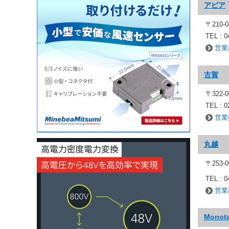
アピア
〒210
TEL : 0
営業
古賀
〒322
TEL : 0
営業
丸越
〒253-
TEL : 0
営業
Monot