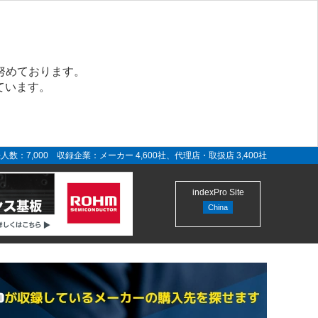
努めております。
ています。
人数：7,000 収録企業：メーカー 4,600社、代理店・取扱店 3,400社
indexPro Site
China