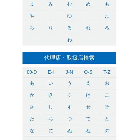
ま
み
む
め
も
や
ゆ
よ
ら
り
る
れ
ろ
わ
代理店・取扱店検索
09-D
E-I
J-N
O-S
T-Z
あ
い
う
え
お
か
き
く
け
こ
さ
し
す
せ
そ
た
ち
つ
て
と
な
に
ぬ
ね
の