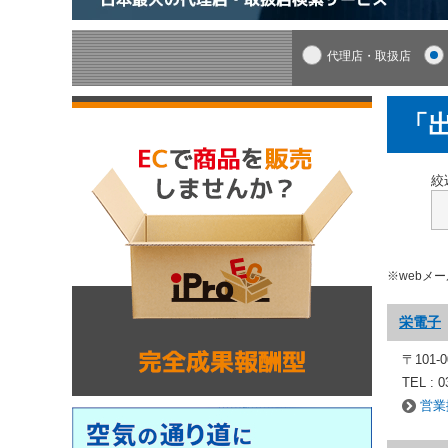
代理店・取扱店
「
絞
※webメ
栄電子
〒101-
TEL : 0
営業