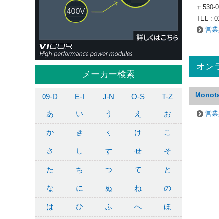
〒530-
TEL : 0
営業
オン
メーカー検索
Monot
09-D
E-I
J-N
O-S
T-Z
あ
い
う
え
お
営業
か
き
く
け
こ
さ
し
す
せ
そ
た
ち
つ
て
と
な
に
ぬ
ね
の
は
ひ
ふ
へ
ほ