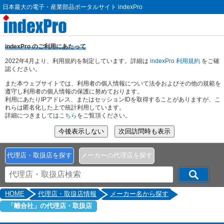
日本最大の電子・産業部品ポータルサイト indexPro
indexPro のご利用にあたって
2022年4月より、利用規約を制定しています。詳細は
indexPro 利用規約
をご確
認ください。
また本ウェブサイトでは、利用者の個人情報について法令およびその他の規範を
遵守し利用者の個人情報の保護に努めております。
利用にあたりIPアドレス、またはセッションIDを取得することがありますが、こ
れらは匿名化した上で統計利用しています。
詳細につきましては
こちら
をご覧頂ください。
代理店・取扱店を探す
メーカーの代理店を探す
HOME
代理店・取扱店情報
メーカー名から探す
「離合社」の代理店・取扱店