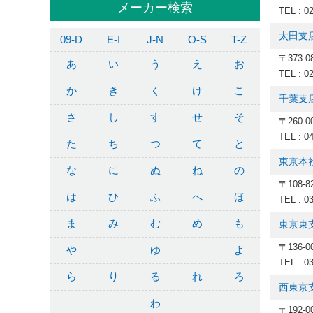
メーカー検索
TEL : 0
太田支
09-D
E-I
J-N
O-S
T-Z
〒373-
あ
い
う
え
お
TEL : 0
か
き
く
け
こ
千葉支
さ
し
す
せ
そ
〒260-
TEL : 0
た
ち
つ
て
と
東京本
な
に
ぬ
ね
の
〒108-
は
ひ
ふ
へ
ほ
TEL : 0
ま
み
む
め
も
東京東
〒136-
や
ゆ
よ
TEL : 0
ら
り
る
れ
ろ
西東京
わ
〒192-