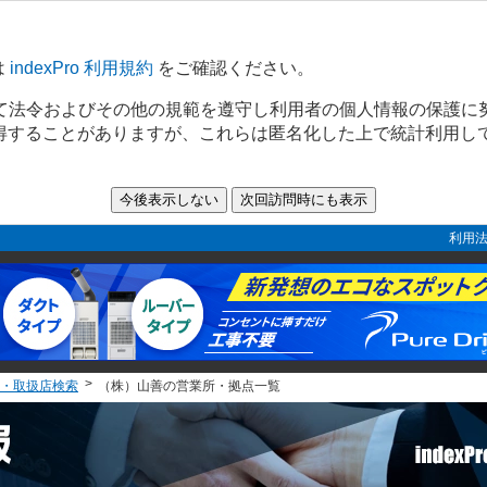
は
indexPro 利用規約
をご確認ください。
て法令およびその他の規範を遵守し利用者の個人情報の保護に
取得することがありますが、これらは匿名化した上で統計利用し
利用法
・取扱店検索
（株）山善の営業所・拠点一覧