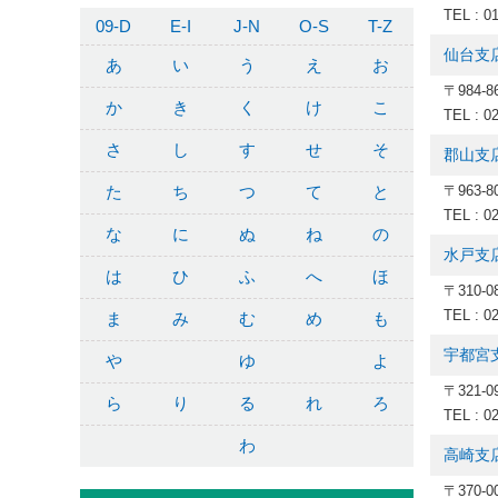
TEL : 0
09-D
E-I
J-N
O-S
T-Z
仙台支
あ
い
う
え
お
〒984-
か
き
く
け
こ
TEL : 0
さ
し
す
せ
そ
郡山支
た
ち
つ
て
と
〒963-
TEL : 0
な
に
ぬ
ね
の
水戸支
は
ひ
ふ
へ
ほ
〒310-
TEL : 0
ま
み
む
め
も
宇都宮
や
ゆ
よ
〒321-
ら
り
る
れ
ろ
TEL : 0
わ
高崎支
〒370-