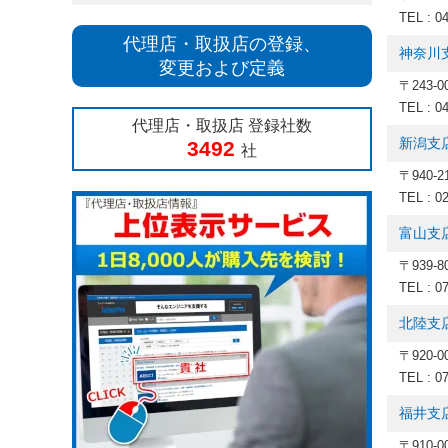
TEL : 0
代理店・取扱店の登録、
神奈川
変更および定義
〒243-
TEL : 0
代理店・取扱店 登録社数
新潟支
3492
社
〒940-
TEL : 0
富山支
〒939-
TEL : 0
北陸支
〒920-
TEL : 0
福井支
〒910-