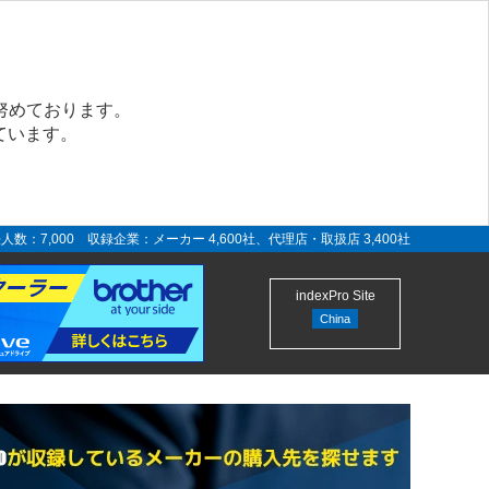
努めております。
ています。
人数：7,000 収録企業：メーカー 4,600社、代理店・取扱店 3,400社
indexPro Site
China