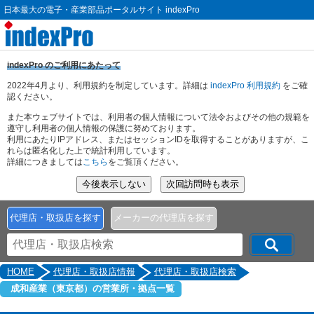
日本最大の電子・産業部品ポータルサイト indexPro
indexPro のご利用にあたって
2022年4月より、利用規約を制定しています。詳細は
indexPro 利用規約
をご確
認ください。
また本ウェブサイトでは、利用者の個人情報について法令およびその他の規範を
遵守し利用者の個人情報の保護に努めております。
利用にあたりIPアドレス、またはセッションIDを取得することがありますが、こ
れらは匿名化した上で統計利用しています。
詳細につきましては
こちら
をご覧頂ください。
代理店・取扱店を探す
メーカーの代理店を探す
HOME
代理店・取扱店情報
代理店・取扱店検索
成和産業（東京都）の営業所・拠点一覧