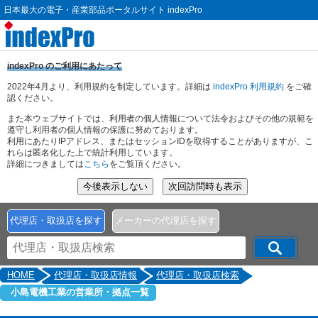
日本最大の電子・産業部品ポータルサイト indexPro
indexPro のご利用にあたって
2022年4月より、利用規約を制定しています。詳細は
indexPro 利用規約
をご確
認ください。
また本ウェブサイトでは、利用者の個人情報について法令およびその他の規範を
遵守し利用者の個人情報の保護に努めております。
利用にあたりIPアドレス、またはセッションIDを取得することがありますが、こ
れらは匿名化した上で統計利用しています。
詳細につきましては
こちら
をご覧頂ください。
代理店・取扱店を探す
メーカーの代理店を探す
HOME
代理店・取扱店情報
代理店・取扱店検索
小島電機工業の営業所・拠点一覧