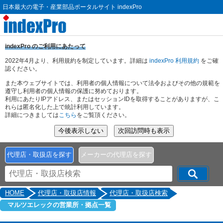
日本最大の電子・産業部品ポータルサイト indexPro
indexPro のご利用にあたって
2022年4月より、利用規約を制定しています。詳細は
indexPro 利用規約
をご確
認ください。
また本ウェブサイトでは、利用者の個人情報について法令およびその他の規範を
遵守し利用者の個人情報の保護に努めております。
利用にあたりIPアドレス、またはセッションIDを取得することがありますが、こ
れらは匿名化した上で統計利用しています。
詳細につきましては
こちら
をご覧頂ください。
代理店・取扱店を探す
メーカーの代理店を探す
HOME
代理店・取扱店情報
代理店・取扱店検索
マルツエレックの営業所・拠点一覧