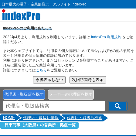
日本最大の電子・産業部品ポータルサイト indexPro
indexPro のご利用にあたって
2022年4月より、利用規約を制定しています。詳細は
indexPro 利用規約
をご確
認ください。
また本ウェブサイトでは、利用者の個人情報について法令およびその他の規範を
遵守し利用者の個人情報の保護に努めております。
利用にあたりIPアドレス、またはセッションIDを取得することがありますが、こ
れらは匿名化した上で統計利用しています。
詳細につきましては
こちら
をご覧頂ください。
代理店・取扱店を探す
メーカーの代理店を探す
HOME
代理店・取扱店情報
代理店・取扱店検索
日東商事（大阪府）の営業所・拠点一覧