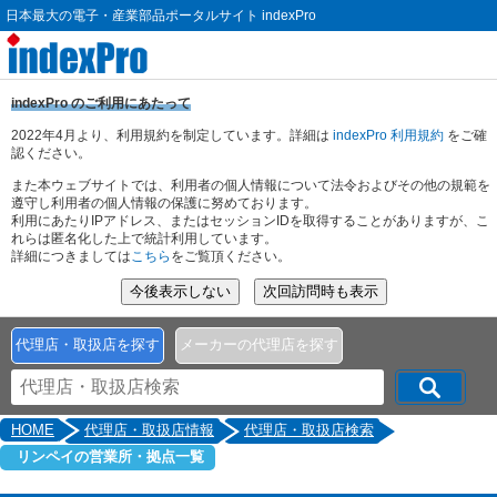
日本最大の電子・産業部品ポータルサイト indexPro
indexPro のご利用にあたって
2022年4月より、利用規約を制定しています。詳細は
indexPro 利用規約
をご確
認ください。
また本ウェブサイトでは、利用者の個人情報について法令およびその他の規範を
遵守し利用者の個人情報の保護に努めております。
利用にあたりIPアドレス、またはセッションIDを取得することがありますが、こ
れらは匿名化した上で統計利用しています。
詳細につきましては
こちら
をご覧頂ください。
代理店・取扱店を探す
メーカーの代理店を探す
HOME
代理店・取扱店情報
代理店・取扱店検索
リンペイの営業所・拠点一覧