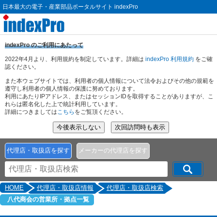
日本最大の電子・産業部品ポータルサイト indexPro
indexPro のご利用にあたって
2022年4月より、利用規約を制定しています。詳細は
indexPro 利用規約
をご確
認ください。
また本ウェブサイトでは、利用者の個人情報について法令およびその他の規範を
遵守し利用者の個人情報の保護に努めております。
利用にあたりIPアドレス、またはセッションIDを取得することがありますが、こ
れらは匿名化した上で統計利用しています。
詳細につきましては
こちら
をご覧頂ください。
代理店・取扱店を探す
メーカーの代理店を探す
HOME
代理店・取扱店情報
代理店・取扱店検索
八代商会の営業所・拠点一覧