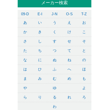
メーカー検索
09-D
E-I
J-N
O-S
T-Z
あ
い
う
え
お
か
き
く
け
こ
さ
し
す
せ
そ
た
ち
つ
て
と
な
に
ぬ
ね
の
は
ひ
ふ
へ
ほ
ま
み
む
め
も
や
ゆ
よ
ら
り
る
れ
ろ
わ