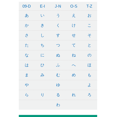
09-D
E-I
J-N
O-S
T-Z
あ
い
う
え
お
か
き
く
け
こ
さ
し
す
せ
そ
た
ち
つ
て
と
な
に
ぬ
ね
の
は
ひ
ふ
へ
ほ
ま
み
む
め
も
や
ゆ
よ
ら
り
る
れ
ろ
わ