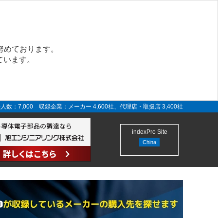
努めております。
ています。
人数：7,000 収録企業：メーカー 4,600社、代理店・取扱店 3,400社
indexPro Site
China