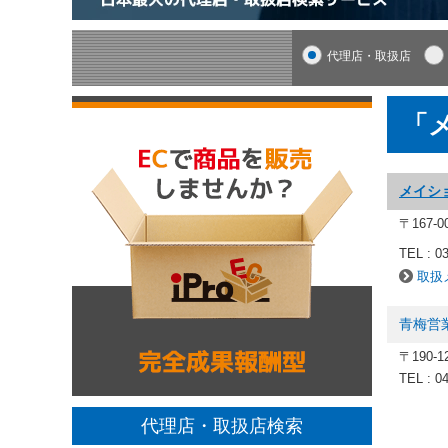
代理店・取扱店
「
メイシ
〒167-
TEL : 0
取扱
青梅営
〒190
TEL : 0
代理店・取扱店検索