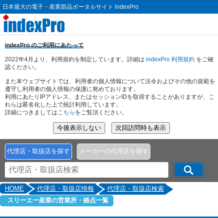
日本最大の電子・産業部品ポータルサイト indexPro
indexPro のご利用にあたって
2022年4月より、利用規約を制定しています。詳細は
indexPro 利用規約
をご確
認ください。
また本ウェブサイトでは、利用者の個人情報について法令およびその他の規範を
遵守し利用者の個人情報の保護に努めております。
利用にあたりIPアドレス、またはセッションIDを取得することがありますが、こ
れらは匿名化した上で統計利用しています。
詳細につきましては
こちら
をご覧頂ください。
代理店・取扱店を探す
メーカーの代理店を探す
HOME
代理店・取扱店情報
代理店・取扱店検索
スリーエー産業の営業所・拠点一覧