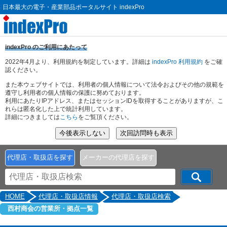
日本最大の電子・産業部品ポータルサイト indexPro
indexPro のご利用にあたって
2022年4月より、利用規約を制定しています。詳細は
indexPro 利用規約
をご確
認ください。
また本ウェブサイトでは、利用者の個人情報について法令およびその他の規範を
遵守し利用者の個人情報の保護に努めております。
利用にあたりIPアドレス、またはセッションIDを取得することがありますが、こ
れらは匿名化した上で統計利用しています。
詳細につきましては
こちら
をご覧頂ください。
代理店・取扱店を探す
メーカーの代理店を探す
HOME
代理店・取扱店情報
代理店・取扱店検索
西村商会の営業所・拠点一覧