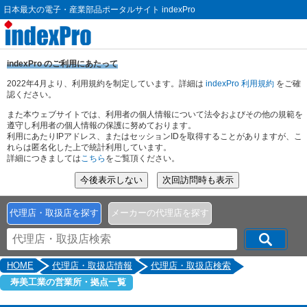
日本最大の電子・産業部品ポータルサイト indexPro
indexPro のご利用にあたって
2022年4月より、利用規約を制定しています。詳細は
indexPro 利用規約
をご確
認ください。
また本ウェブサイトでは、利用者の個人情報について法令およびその他の規範を
遵守し利用者の個人情報の保護に努めております。
利用にあたりIPアドレス、またはセッションIDを取得することがありますが、こ
れらは匿名化した上で統計利用しています。
詳細につきましては
こちら
をご覧頂ください。
代理店・取扱店を探す
メーカーの代理店を探す
HOME
代理店・取扱店情報
代理店・取扱店検索
寿美工業の営業所・拠点一覧