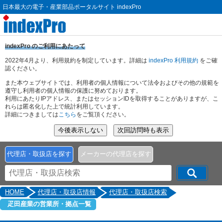
日本最大の電子・産業部品ポータルサイト indexPro
indexPro のご利用にあたって
2022年4月より、利用規約を制定しています。詳細は
indexPro 利用規約
をご確
認ください。
また本ウェブサイトでは、利用者の個人情報について法令およびその他の規範を
遵守し利用者の個人情報の保護に努めております。
利用にあたりIPアドレス、またはセッションIDを取得することがありますが、こ
れらは匿名化した上で統計利用しています。
詳細につきましては
こちら
をご覧頂ください。
代理店・取扱店を探す
メーカーの代理店を探す
HOME
代理店・取扱店情報
代理店・取扱店検索
疋田産業の営業所・拠点一覧