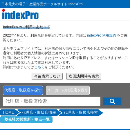
日本最大の電子・産業部品ポータルサイト indexPro
indexPro のご利用にあたって
2022年4月より、利用規約を制定しています。詳細は
indexPro 利用規約
をご確
認ください。
また本ウェブサイトでは、利用者の個人情報について法令およびその他の規範を
遵守し利用者の個人情報の保護に努めております。
利用にあたりIPアドレス、またはセッションIDを取得することがありますが、こ
れらは匿名化した上で統計利用しています。
詳細につきましては
こちら
をご覧頂ください。
代理店・取扱店を探す
メーカーの代理店を探す
HOME
代理店・取扱店情報
代理店・取扱店検索
菱光社の営業所・拠点一覧