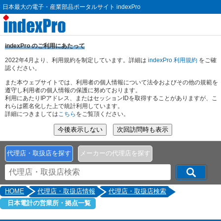
日本最大の電子・産業部品ポータルサイト indexPro
indexPro のご利用にあたって
2022年4月より、利用規約を制定しています。詳細は
indexPro 利用規約
をご確
認ください。
また本ウェブサイトでは、利用者の個人情報について法令およびその他の規範を
遵守し利用者の個人情報の保護に努めております。
利用にあたりIPアドレス、またはセッションIDを取得することがありますが、こ
れらは匿名化した上で統計利用しています。
詳細につきましては
こちら
をご覧頂ください。
代理店・取扱店を探す
メーカーの代理店を探す
HOME
代理店・取扱店情報
代理店・取扱店検索
日本電計の営業所・拠点一覧