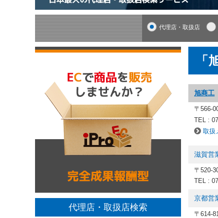
代理店・取扱店
「
旭商工
〒566-
TEL : 0
取扱
滋賀営
〒520-
TEL : 0
京都営
代理店・取扱店検索
〒614-