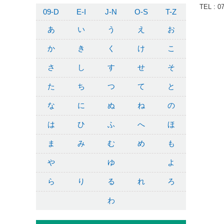
TEL : 0
09-D
E-I
J-N
O-S
T-Z
あ
い
う
え
お
か
き
く
け
こ
さ
し
す
せ
そ
た
ち
つ
て
と
な
に
ぬ
ね
の
は
ひ
ふ
へ
ほ
ま
み
む
め
も
や
ゆ
よ
ら
り
る
れ
ろ
わ