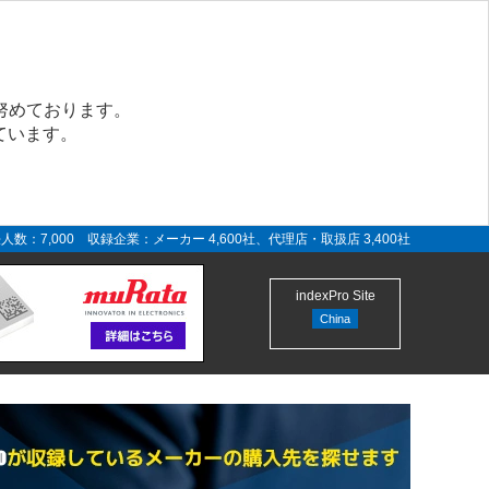
努めております。
ています。
人数：7,000 収録企業：メーカー 4,600社、代理店・取扱店 3,400社
indexPro Site
China