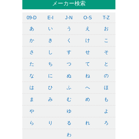
メーカー検索
09-D
E-I
J-N
O-S
T-Z
あ
い
う
え
お
か
き
く
け
こ
さ
し
す
せ
そ
た
ち
つ
て
と
な
に
ぬ
ね
の
は
ひ
ふ
へ
ほ
ま
み
む
め
も
や
ゆ
よ
ら
り
る
れ
ろ
わ