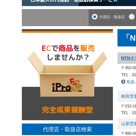
代理店・取扱店
「
NTN
〒950-
TEL : 0
取扱
秋田営
〒010-
TEL : 0
山形営
代理店・取扱店検索
〒990-