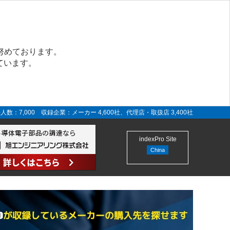
努めております。
ています。
人数：7,000 収録企業：メーカー 4,600社、代理店・取扱店 3,400社
indexPro Site
China