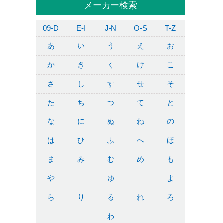
メーカー検索
09-D
E-I
J-N
O-S
T-Z
あ
い
う
え
お
か
き
く
け
こ
さ
し
す
せ
そ
た
ち
つ
て
と
な
に
ぬ
ね
の
は
ひ
ふ
へ
ほ
ま
み
む
め
も
や
ゆ
よ
ら
り
る
れ
ろ
わ