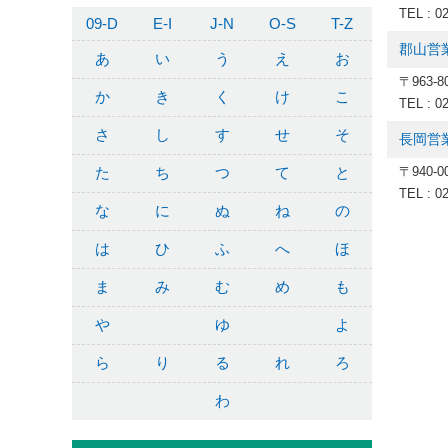
TEL : 0
09-D
E-I
J-N
O-S
T-Z
郡山営
あ
い
う
え
お
〒963-
か
き
く
け
こ
TEL : 0
さ
し
す
せ
そ
長岡営
た
ち
つ
て
と
〒940-
TEL : 0
な
に
ぬ
ね
の
は
ひ
ふ
へ
ほ
ま
み
む
め
も
や
ゆ
よ
ら
り
る
れ
ろ
わ