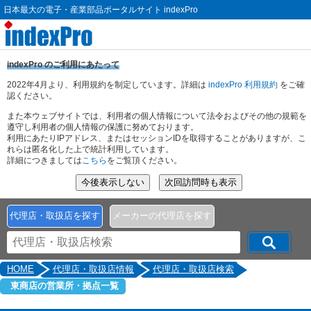
日本最大の電子・産業部品ポータルサイト indexPro
indexPro のご利用にあたって
2022年4月より、利用規約を制定しています。詳細は
indexPro 利用規約
をご確
認ください。
また本ウェブサイトでは、利用者の個人情報について法令およびその他の規範を
遵守し利用者の個人情報の保護に努めております。
利用にあたりIPアドレス、またはセッションIDを取得することがありますが、こ
れらは匿名化した上で統計利用しています。
詳細につきましては
こちら
をご覧頂ください。
代理店・取扱店を探す
メーカーの代理店を探す
HOME
代理店・取扱店情報
代理店・取扱店検索
東商店の営業所・拠点一覧