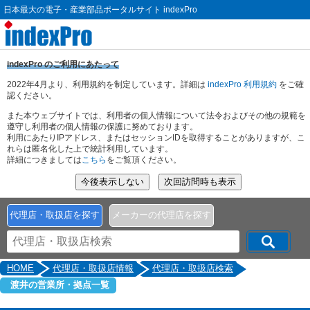
日本最大の電子・産業部品ポータルサイト indexPro
indexPro のご利用にあたって
2022年4月より、利用規約を制定しています。詳細は
indexPro 利用規約
をご確
認ください。
また本ウェブサイトでは、利用者の個人情報について法令およびその他の規範を
遵守し利用者の個人情報の保護に努めております。
利用にあたりIPアドレス、またはセッションIDを取得することがありますが、こ
れらは匿名化した上で統計利用しています。
詳細につきましては
こちら
をご覧頂ください。
代理店・取扱店を探す
メーカーの代理店を探す
HOME
代理店・取扱店情報
代理店・取扱店検索
渡井の営業所・拠点一覧