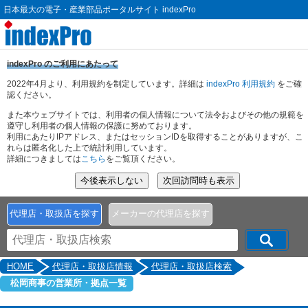
日本最大の電子・産業部品ポータルサイト indexPro
indexPro のご利用にあたって
2022年4月より、利用規約を制定しています。詳細は
indexPro 利用規約
をご確
認ください。
また本ウェブサイトでは、利用者の個人情報について法令およびその他の規範を
遵守し利用者の個人情報の保護に努めております。
利用にあたりIPアドレス、またはセッションIDを取得することがありますが、こ
れらは匿名化した上で統計利用しています。
詳細につきましては
こちら
をご覧頂ください。
代理店・取扱店を探す
メーカーの代理店を探す
HOME
代理店・取扱店情報
代理店・取扱店検索
松岡商事の営業所・拠点一覧