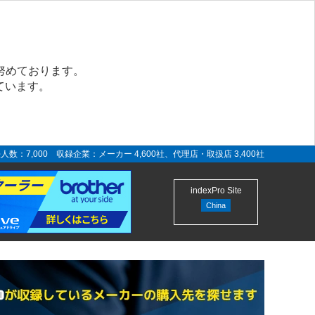
努めております。
ています。
人数：7,000 収録企業：メーカー 4,600社、代理店・取扱店 3,400社
indexPro Site
China