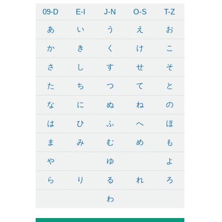
09-D
E-I
J-N
O-S
T-Z
あ
い
う
え
お
か
き
く
け
こ
さ
し
す
せ
そ
た
ち
つ
て
と
な
に
ぬ
ね
の
は
ひ
ふ
へ
ほ
ま
み
む
め
も
や
ゆ
よ
ら
り
る
れ
ろ
わ