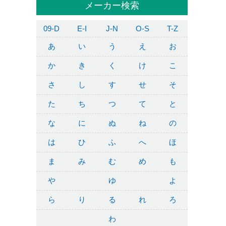
メーカー検索
09-D
E-I
J-N
O-S
T-Z
あ
い
う
え
お
か
き
く
け
こ
さ
し
す
せ
そ
た
ち
つ
て
と
な
に
ぬ
ね
の
は
ひ
ふ
へ
ほ
ま
み
む
め
も
や
ゆ
よ
ら
り
る
れ
ろ
わ