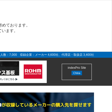
努めております。
ています。
人数：7,000 収録企業：メーカー 4,600社、代理店・取扱店 3,400社
indexPro Site
China