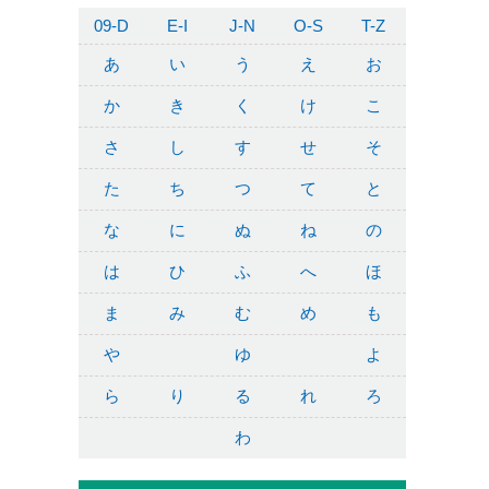
09-D
E-I
J-N
O-S
T-Z
あ
い
う
え
お
か
き
く
け
こ
さ
し
す
せ
そ
た
ち
つ
て
と
な
に
ぬ
ね
の
は
ひ
ふ
へ
ほ
ま
み
む
め
も
や
ゆ
よ
ら
り
る
れ
ろ
わ