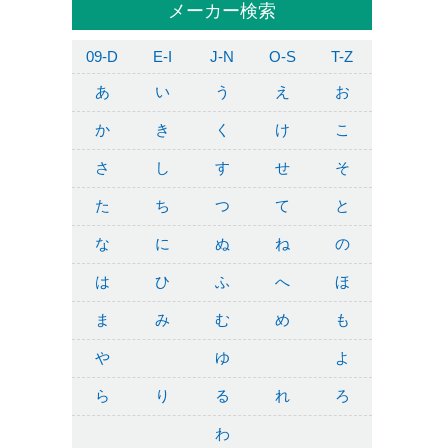
メーカー検索
09-D
E-I
J-N
O-S
T-Z
あ
い
う
え
お
か
き
く
け
こ
さ
し
す
せ
そ
た
ち
つ
て
と
な
に
ぬ
ね
の
は
ひ
ふ
へ
ほ
ま
み
む
め
も
や
ゆ
よ
ら
り
る
れ
ろ
わ