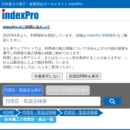
日本最大の電子・産業部品ポータルサイト indexPro
indexPro のご利用にあたって
2022年4月より、利用規約を制定しています。詳細は
indexPro 利用規約
をご確
認ください。
また本ウェブサイトでは、利用者の個人情報について法令およびその他の規範を
遵守し利用者の個人情報の保護に努めております。
利用にあたりIPアドレス、またはセッションIDを取得することがありますが、こ
れらは匿名化した上で統計利用しています。
詳細につきましては
こちら
をご覧頂ください。
代理店・取扱店を探す
メーカーの代理店を探す
HOME
代理店・取扱店情報
代理店・取扱店検索
杉本機工の営業所・拠点一覧