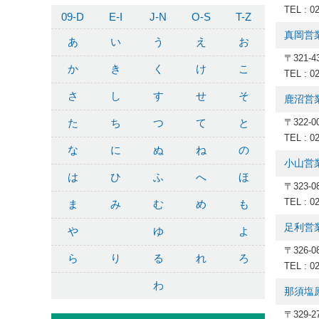
TEL : 0
09-D
E-I
J-N
O-S
T-Z
真岡営
あ
い
う
え
お
〒321-
か
き
く
け
こ
TEL : 0
さ
し
す
せ
そ
鹿沼営
た
ち
つ
て
と
〒322
TEL : 0
な
に
ぬ
ね
の
小山営
は
ひ
ふ
へ
ほ
〒323-
TEL : 0
ま
み
む
め
も
足利営
や
ゆ
よ
〒326-
ら
り
る
れ
ろ
TEL : 0
わ
那須塩
〒329-