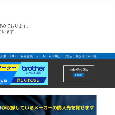
努めております。
ています。
人数：7,000 収録企業：メーカー 4,600社、代理店・取扱店 3,400社
indexPro Site
China