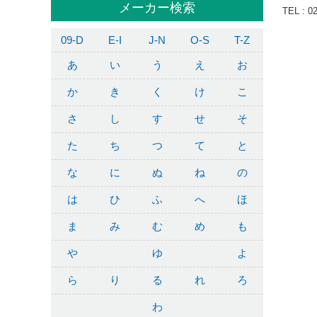
メーカー検索
TEL : 0
09-D
E-I
J-N
O-S
T-Z
あ
い
う
え
お
か
き
く
け
こ
さ
し
す
せ
そ
た
ち
つ
て
と
な
に
ぬ
ね
の
は
ひ
ふ
へ
ほ
ま
み
む
め
も
や
ゆ
よ
ら
り
る
れ
ろ
わ