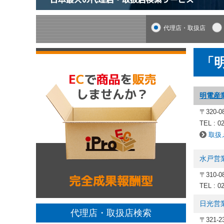
代理店・取扱店
「
明電産
〒320-
TEL : 0
取扱
水戸営
〒310-
TEL : 0
日光営
代理店・取扱店検索
〒321-