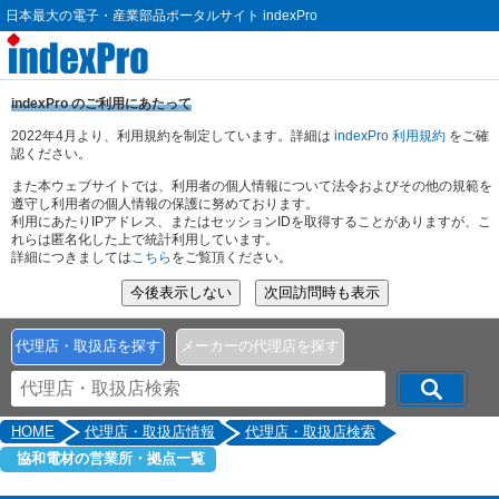
日本最大の電子・産業部品ポータルサイト indexPro
indexPro のご利用にあたって
2022年4月より、利用規約を制定しています。詳細は
indexPro 利用規約
をご確
認ください。
また本ウェブサイトでは、利用者の個人情報について法令およびその他の規範を
遵守し利用者の個人情報の保護に努めております。
利用にあたりIPアドレス、またはセッションIDを取得することがありますが、こ
れらは匿名化した上で統計利用しています。
詳細につきましては
こちら
をご覧頂ください。
代理店・取扱店を探す
メーカーの代理店を探す
HOME
代理店・取扱店情報
代理店・取扱店検索
協和電材の営業所・拠点一覧