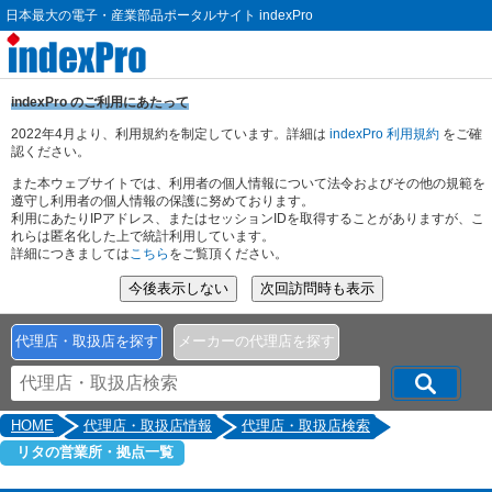
日本最大の電子・産業部品ポータルサイト indexPro
indexPro のご利用にあたって
2022年4月より、利用規約を制定しています。詳細は
indexPro 利用規約
をご確
認ください。
また本ウェブサイトでは、利用者の個人情報について法令およびその他の規範を
遵守し利用者の個人情報の保護に努めております。
利用にあたりIPアドレス、またはセッションIDを取得することがありますが、こ
れらは匿名化した上で統計利用しています。
詳細につきましては
こちら
をご覧頂ください。
代理店・取扱店を探す
メーカーの代理店を探す
HOME
代理店・取扱店情報
代理店・取扱店検索
リタの営業所・拠点一覧