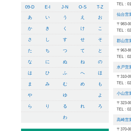
TEL : 0
09-D
E-I
J-N
O-S
T-Z
仙台営
あ
い
う
え
お
〒983-
か
き
く
け
こ
TEL : 0
さ
し
す
せ
そ
郡山営
た
ち
つ
て
と
〒963-
TEL : 0
な
に
ぬ
ね
の
水戸営
は
ひ
ふ
へ
ほ
〒310-
TEL : 0
ま
み
む
め
も
小山営
や
ゆ
よ
〒323-
ら
り
る
れ
ろ
TEL : 0
わ
高崎営
〒370-