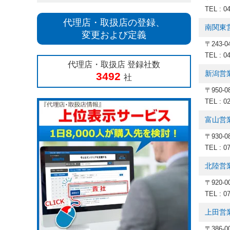
TEL : 0
代理店・取扱店の登録、
南関東
変更および定義
〒243-
TEL : 0
代理店・取扱店 登録社数
新潟営
3492
社
〒950-
TEL : 0
富山営
〒930-
TEL : 0
北陸営
〒920-
TEL : 0
上田営
〒386-