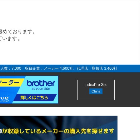
努めております。
ています。
人数：7,000 収録企業：メーカー 4,600社、代理店・取扱店 3,400社
indexPro Site
China