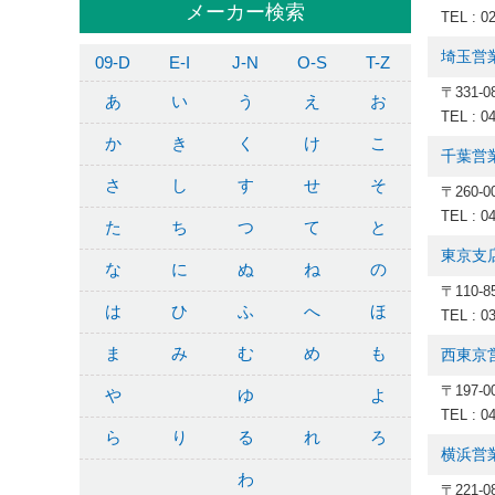
メーカー検索
TEL : 0
埼玉営
09-D
E-I
J-N
O-S
T-Z
〒331-
あ
い
う
え
お
TEL : 0
か
き
く
け
こ
千葉営
さ
し
す
せ
そ
〒260-
TEL : 0
た
ち
つ
て
と
東京支
な
に
ぬ
ね
の
〒110-
は
ひ
ふ
へ
ほ
TEL : 0
ま
み
む
め
も
西東京
〒197-
や
ゆ
よ
TEL : 0
ら
り
る
れ
ろ
横浜営
わ
〒221-