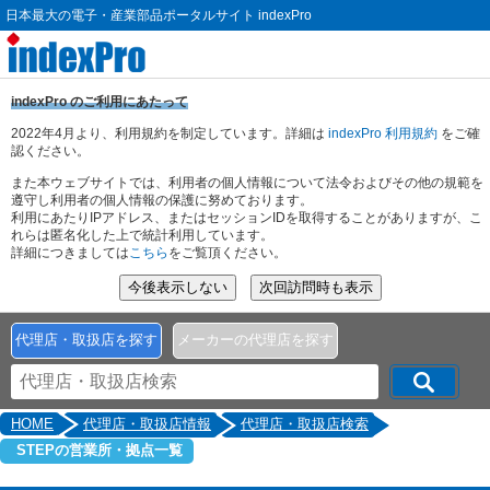
日本最大の電子・産業部品ポータルサイト indexPro
indexPro のご利用にあたって
2022年4月より、利用規約を制定しています。詳細は
indexPro 利用規約
をご確
認ください。
また本ウェブサイトでは、利用者の個人情報について法令およびその他の規範を
遵守し利用者の個人情報の保護に努めております。
利用にあたりIPアドレス、またはセッションIDを取得することがありますが、こ
れらは匿名化した上で統計利用しています。
詳細につきましては
こちら
をご覧頂ください。
代理店・取扱店を探す
メーカーの代理店を探す
HOME
代理店・取扱店情報
代理店・取扱店検索
STEPの営業所・拠点一覧