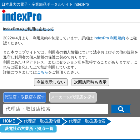
日本最大の電子・産業部品ポータルサイト indexPro
indexPro のご利用にあたって
2022年4月より、利用規約を制定しています。詳細は
indexPro 利用規約
をご確
認ください。
また本ウェブサイトでは、利用者の個人情報について法令およびその他の規範を
遵守し利用者の個人情報の保護に努めております。
利用にあたりIPアドレス、またはセッションIDを取得することがありますが、こ
れらは匿名化した上で統計利用しています。
詳細につきましては
こちら
をご覧頂ください。
代理店・取扱店を探す
メーカーの代理店を探す
HOME
代理店・取扱店情報
代理店・取扱店検索
菱電社の営業所・拠点一覧