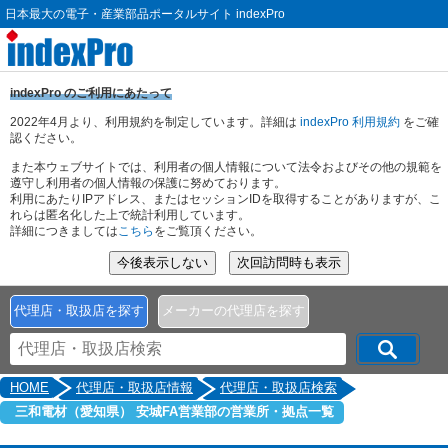
日本最大の電子・産業部品ポータルサイト indexPro
indexPro のご利用にあたって
2022年4月より、利用規約を制定しています。詳細は
indexPro 利用規約
をご確
認ください。
また本ウェブサイトでは、利用者の個人情報について法令およびその他の規範を
遵守し利用者の個人情報の保護に努めております。
利用にあたりIPアドレス、またはセッションIDを取得することがありますが、こ
れらは匿名化した上で統計利用しています。
詳細につきましては
こちら
をご覧頂ください。
代理店・取扱店を探す
メーカーの代理店を探す
HOME
代理店・取扱店情報
代理店・取扱店検索
三和電材（愛知県） 安城FA営業部の営業所・拠点一覧