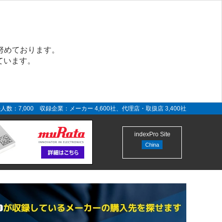
努めております。
ています。
人数：7,000 収録企業：メーカー 4,600社、代理店・取扱店 3,400社
indexPro Site
China