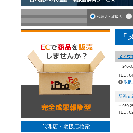
代理店・取扱店
「
メイワ
〒246-
TEL : 0
取扱
新潟支
〒959-
TEL : 0
代理店・取扱店検索