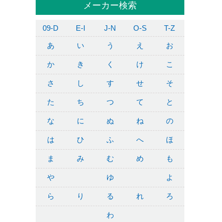
メーカー検索
09-D
E-I
J-N
O-S
T-Z
あ
い
う
え
お
か
き
く
け
こ
さ
し
す
せ
そ
た
ち
つ
て
と
な
に
ぬ
ね
の
は
ひ
ふ
へ
ほ
ま
み
む
め
も
や
ゆ
よ
ら
り
る
れ
ろ
わ