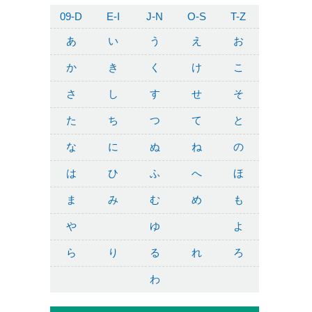
09-D
E-I
J-N
O-S
T-Z
あ
い
う
え
お
か
き
く
け
こ
さ
し
す
せ
そ
た
ち
つ
て
と
な
に
ぬ
ね
の
は
ひ
ふ
へ
ほ
ま
み
む
め
も
や
ゆ
よ
ら
り
る
れ
ろ
わ