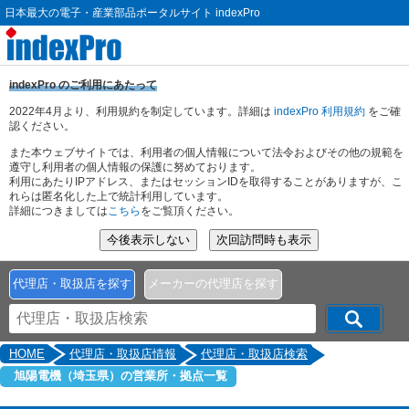
日本最大の電子・産業部品ポータルサイト indexPro
indexPro のご利用にあたって
2022年4月より、利用規約を制定しています。詳細は
indexPro 利用規約
をご確
認ください。
また本ウェブサイトでは、利用者の個人情報について法令およびその他の規範を
遵守し利用者の個人情報の保護に努めております。
利用にあたりIPアドレス、またはセッションIDを取得することがありますが、こ
れらは匿名化した上で統計利用しています。
詳細につきましては
こちら
をご覧頂ください。
代理店・取扱店を探す
メーカーの代理店を探す
HOME
代理店・取扱店情報
代理店・取扱店検索
旭陽電機（埼玉県）の営業所・拠点一覧