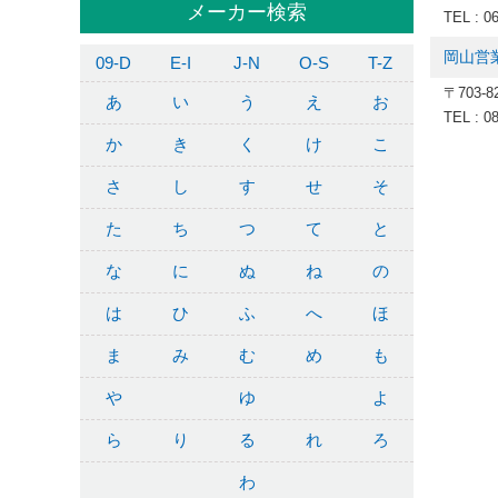
メーカー検索
TEL : 0
岡山営
09-D
E-I
J-N
O-S
T-Z
〒703
あ
い
う
え
お
TEL : 0
か
き
く
け
こ
さ
し
す
せ
そ
た
ち
つ
て
と
な
に
ぬ
ね
の
は
ひ
ふ
へ
ほ
ま
み
む
め
も
や
ゆ
よ
ら
り
る
れ
ろ
わ