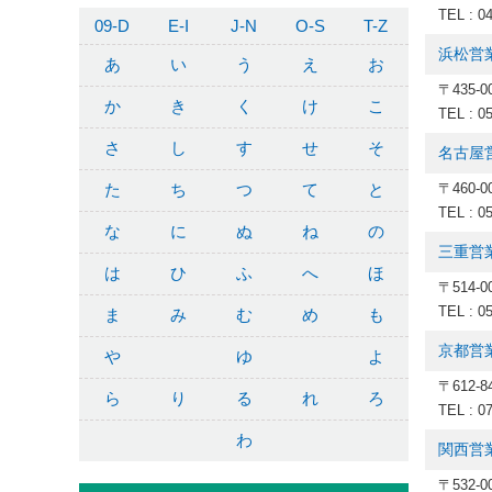
TEL : 0
09-D
E-I
J-N
O-S
T-Z
浜松営
あ
い
う
え
お
〒435-
か
き
く
け
こ
TEL : 0
さ
し
す
せ
そ
名古屋
た
ち
つ
て
と
〒460-
TEL : 0
な
に
ぬ
ね
の
三重営
は
ひ
ふ
へ
ほ
〒514-
TEL : 0
ま
み
む
め
も
京都営
や
ゆ
よ
〒612
ら
り
る
れ
ろ
TEL : 0
わ
関西営
〒532-