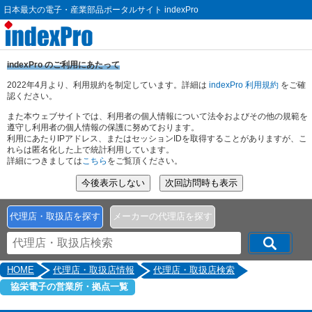
日本最大の電子・産業部品ポータルサイト indexPro
indexPro のご利用にあたって
2022年4月より、利用規約を制定しています。詳細は
indexPro 利用規約
をご確
認ください。
また本ウェブサイトでは、利用者の個人情報について法令およびその他の規範を
遵守し利用者の個人情報の保護に努めております。
利用にあたりIPアドレス、またはセッションIDを取得することがありますが、こ
れらは匿名化した上で統計利用しています。
詳細につきましては
こちら
をご覧頂ください。
代理店・取扱店を探す
メーカーの代理店を探す
HOME
代理店・取扱店情報
代理店・取扱店検索
協栄電子の営業所・拠点一覧