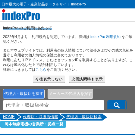
日本最大の電子・産業部品ポータルサイト indexPro
indexPro のご利用にあたって
2022年4月より、利用規約を制定しています。詳細は
indexPro 利用規約
をご確
認ください。
また本ウェブサイトでは、利用者の個人情報について法令およびその他の規範を
遵守し利用者の個人情報の保護に努めております。
利用にあたりIPアドレス、またはセッションIDを取得することがありますが、こ
れらは匿名化した上で統計利用しています。
詳細につきましては
こちら
をご覧頂ください。
代理店・取扱店を探す
メーカーの代理店を探す
HOME
代理店・取扱店情報
代理店・取扱店検索
岡本無線電機の営業所・拠点一覧