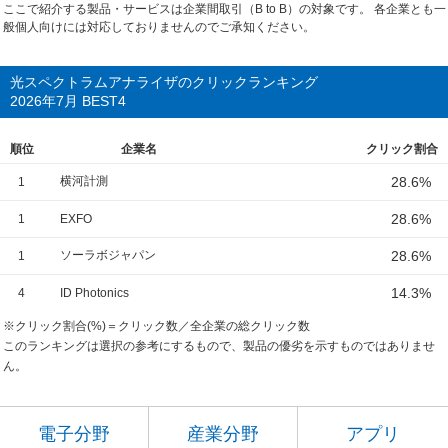
ここで紹介する製品・サービスは企業間取引（B to B）の対象です。 各企業とも一
般個人向けには対応しておりませんのでご承知ください。
光スペクトラムアナライザのクリックランキング
2026年7月 BEST4
順位
企業名
クリック割合
横河計測
28.6%
1
28.6%
1
EXFO
ソーラボジャパン
28.6%
1
14.3%
4
ID Photonics
※クリック割合(%)＝クリック数／全企業の総クリック数
このランキングは選択の参考にするもので、製品の優劣を示すものではありませ
ん。
電子分野
産業分野
アプリ