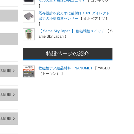
タル入出力無線LANユニット
【 コンテック
】
既存設計を変えずに後付け！ I2Cダイレクト
出力の小型風速センサー
【 ミネベアミツミ
】
【 Same Sky Japan 】 耐破壊性スイッチ
【 S
ame Sky Japan 】
特設ページの紹介
軟磁性ナノ結晶材料 NANOMET
【 YAGEO
店情報]
（トーキン） 】
店情報]
店情報]