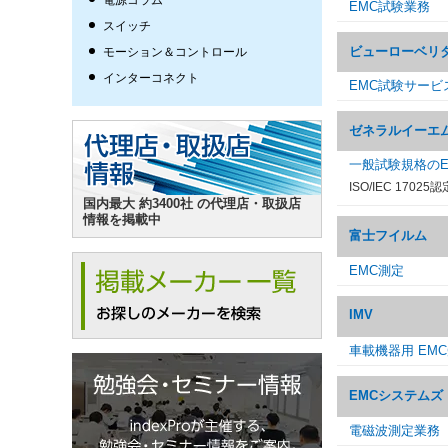
電源コラム
EMC試験業務
スイッチ
ビューローベリ
モーション＆コントロール
インターコネクト
EMC試験サービ
ゼネラルイーエ
一般試験規格のE
ISO/IEC 17025認
国内最大 約3400社 の代理店・取扱店
情報を掲載中
富士フイルム
EMC測定
IMV
車載機器用 EM
EMCシステムズ
電磁波測定業務