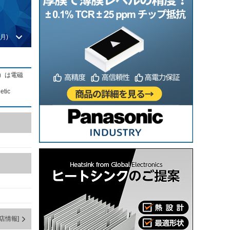
月)
ty）は電磁
tic
店情報]