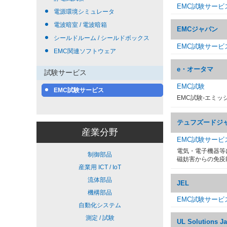
EMC試験サービ
電源環境シミュレータ
電波暗室 / 電波暗箱
EMCジャパン
シールドルーム / シールドボックス
EMC試験サービ
EMC関連ソフトウェア
e・オータマ
試験サービス
EMC試験
EMC試験サービス
EMC試験-エミッ
テュフズードジ
産業分野
EMC試験サービ
電気・電子機器等
制御部品
磁妨害からの免疫
産業用 ICT / IoT
流体部品
JEL
機構部品
EMC試験サービス
自動化システム
測定 / 試験
UL Solutions J