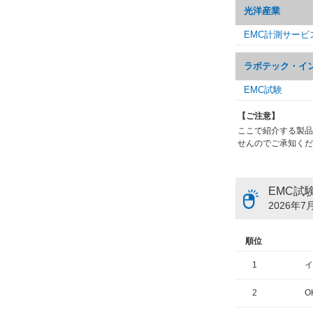
光洋産業
EMC計測サービ
ラボテック・イ
EMC試験
【ご注意】
ここで紹介する製品
せんのでご承知くだ
EMC試
2026年7月
順位
1
イ
2
O