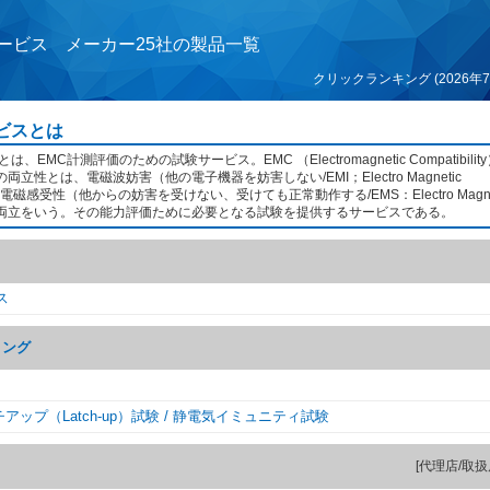
サービス メーカー25社の製品一覧
クリックランキング (2026年7
ビスとは
、EMC計測評価のための試験サービス。EMC （Electromagnetic Compatibili
立性とは、電磁波妨害（他の電子機器を妨害しない/EMI；Electro Magnetic
e）と、電磁感受性（他からの妨害を受けない、受けても正常動作する/EMS：Electro Magne
ility）の両立をいう。その能力評価ために必要となる試験を提供するサービスである。
ス
リング
ッチアップ（Latch-up）試験 / 静電気イミュニティ試験
[代理店/取扱