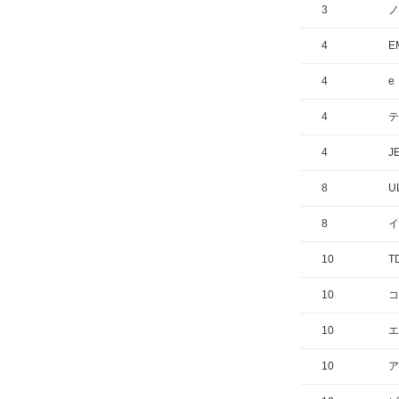
3
ノ
4
E
4
e
4
テ
4
J
8
UL
8
イ
10
T
10
コ
10
エ
10
ア