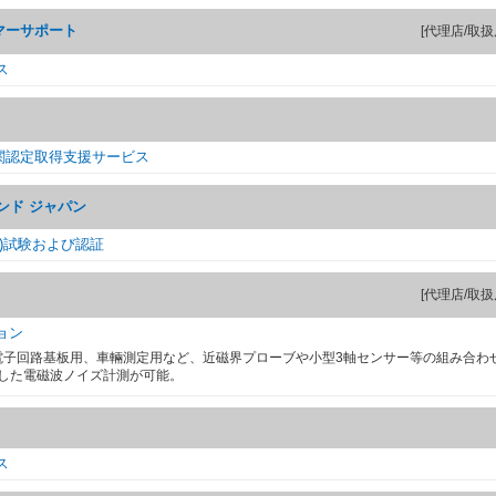
マーサポート
[代理店/取扱
ス
関認定取得支援サービス
ンド ジャパン
C)試験および認証
[代理店/取扱
ョン
、電子回路基板用、車輛測定用など、近磁界プローブや小型3軸センサー等の組み合わ
した電磁波ノイズ計測が可能。
ス