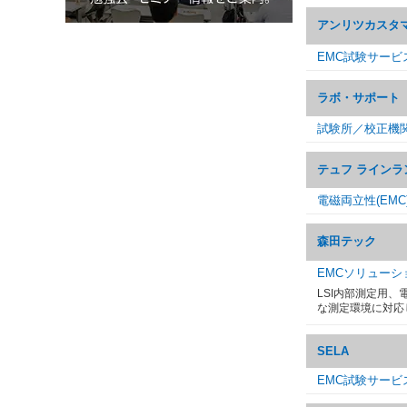
アンリツカスタ
EMC試験サービ
ラボ・サポート
試験所／校正機
テュフ ラインラ
電磁両立性(EM
森田テック
EMCソリューシ
LSI内部測定用
な測定環境に対応
SELA
EMC試験サービ