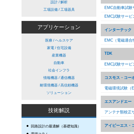
設計 / 解析
EMC自動車試験
工場設備 / 工場器具
EMC試験サービ
アプリケーション
インターテック
EMC（電磁適合
医療 / ヘルスケア
家電 / 住宅設備
TDK
産業機器
自動車
EMC試験サービ
社会インフラ
コスモス・コー
情報機器 / 通信機器
耐環境機器 / 高信頼機器
電磁環境試験（E
ソリューション
エスアンドエー
技術解説
アンテナ類校正
アイピーエス・
回路設計の最適解（基礎知識）