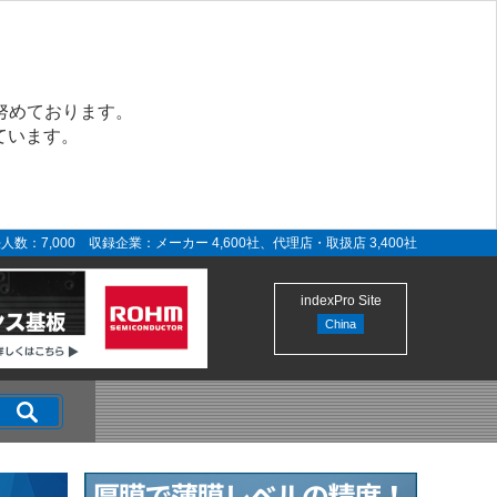
努めております。
ています。
人数：7,000 収録企業：メーカー 4,600社、代理店・取扱店 3,400社
indexPro Site
China