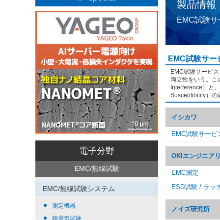
製品情報
EMC試験
EMC試験サー
EMC試験サービスとは
両立性をいう。この両
Interferenc
Susceptib
イシカワ
EMC試験サービ
電子分野
OKIエンジニア
EMC/無線試験
EMC測定
ESD試験 / ラ
EMC/無線試験システム
測定機器
ノイズ研究所
静電気試験