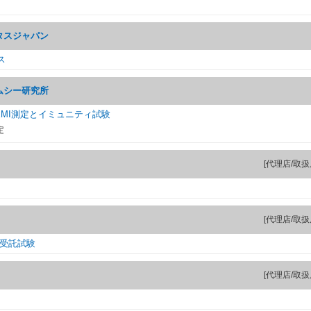
タスジャパン
ス
ムシー研究所
MI測定とイミュニティ試験
定
[代理店/取扱
[代理店/取扱
C受託試験
[代理店/取扱