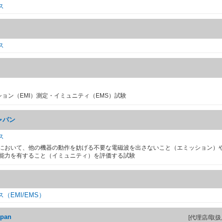
ス
ス
ション（EMI）測定・イミュニティ（EMS）試験
ャパン
ス
において、他の機器の動作を妨げる不要な電磁波を出さないこと（エミッション）
能力を有すること（イミュニティ）を評価する試験
（EMI/EMS）
apan
[代理店/取扱