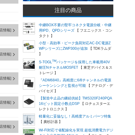
注目の商品
中継BOX不要の堅牢コネクタ電源分岐・中継
店情報]
用IPD、QPDシリーズ
【 フエニックス・コン
タクト 】
小型・高効率・ピーク負荷対応AC-DC電源Z
WPシリーズにZWP300が追加
【 TDKラムダ
】
店情報]
TM
S-TOGL
パッケージを採用した車載用40V
耐圧NチャネルMOSFET
【 東芝デバイス＆ス
トレージ 】
店情報]
『ADM6840』高精度に6/8チャンネルの電源
シーケンシングと監視が可能
【 アナログ・デ
バイセズ 】
【製造中止品の継続供給】TMS320F240PQA
店情報]
16ビット固定小数点DSP
【 ロチェスターエ
レクトロニクス 】
軽量化に妥協なし！高精度アルミパーツ特集
【 廣杉計器 】
店情報]
Wi-Fi対応で省配線化を実現 超低消費電力デジ