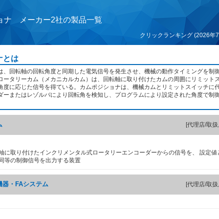
ョナ メーカー2社の製品一覧
クリックランキング (2026年7
ナとは
は、回転軸の回転角度と同期した電気信号を発生させ、機械の動作タイミングを制
ロータリーカム（メカニカルカム）は、回転軸に取り付けたカムの周囲にリミット
角度に応じた信号を得ている。カムポジショナは、機械カムとリミットスイッチに
ダーまたはレゾルバにより回転角を検知し、プログラムにより設定された角度で制
ム
[代理店/取扱
軸に取り付けたインクリメンタル式ロータリーエンコーダーからの信号を、 設定値
同等の制御信号を出力する装置
器・FAシステム
[代理店/取扱