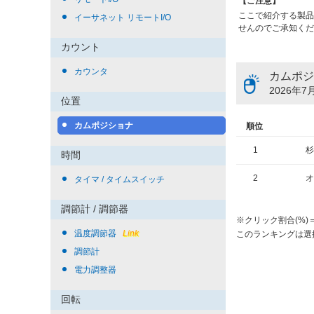
【ご注意】
ここで紹介する製品
イーサネット リモートI/O
せんのでご承知くだ
カウント
カウンタ
カムポジ
2026年7月
位置
カムポジショナ
順位
1
杉
時間
2
オ
タイマ / タイムスイッチ
調節計 / 調節器
※クリック割合(%
温度調節器
Link
このランキングは選
調節計
電力調整器
回転