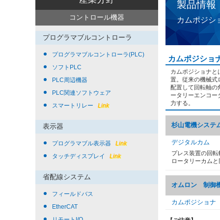
製品情報
コントロール機器
カムポジシ
プログラマブルコントローラ
プログラマブルコントローラ(PLC)
カムポジショ
ソフトPLC
カムポジショナと
置。従来の機械式
PLC周辺機器
配置して回転軸の
PLC関連ソフトウェア
ータリーエンコー
力する。
スマートリレー
Link
杉山電機システ
表示器
デジタルカム
プログラマブル表示器
Link
プレス装置の回転
タッチディスプレイ
Link
ロータリーカムと
省配線システム
オムロン 制御機
フィールドバス
カムポジショナ
EtherCAT
リモートI/O