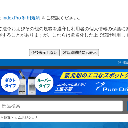
は
indexPro 利用規約
をご確認ください。
て法令およびその他の規範を遵守し利用者の個人情報の保護に
取得することがありますが、これらは匿名化した上で統計利用し
利用法
> 位置 > カムポジショナ