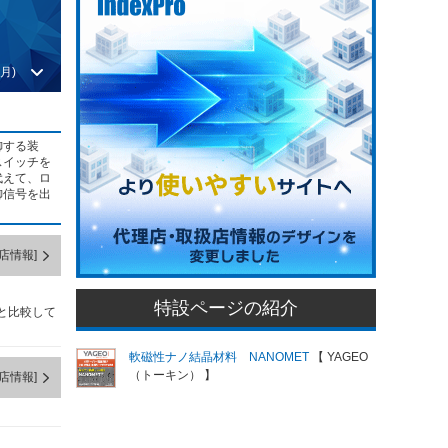
月)
御する装
スイッチを
代えて、ロ
御信号を出
店情報]
特設ページの紹介
と比較して
軟磁性ナノ結晶材料 NANOMET
【 YAGEO
（トーキン） 】
店情報]