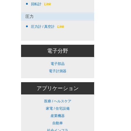
回転計
Link
圧力
圧力計 / 真空計
Link
電子分野
電子部品
電子計測器
アプリケーション
医療 / ヘルスケア
家電 / 住宅設備
産業機器
自動車
社会インフラ