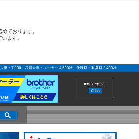
努めております。
ています。
人数：7,000 収録企業：メーカー 4,600社、代理店・取扱店 3,400社
indexPro Site
China