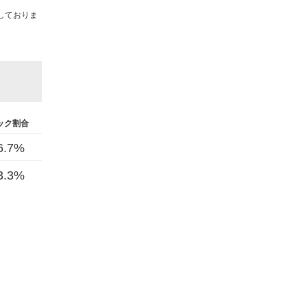
しておりま
ック割合
6.7%
3.3%