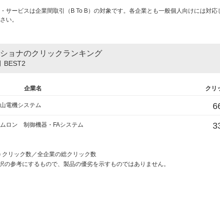
・サービスは企業間取引（B To B）の対象です。各企業とも一般個人向けには対応
さい。
ショナのクリックランキング
 BEST2
企業名
クリ
6
山電機システム
3
ムロン 制御機器・FAシステム
)＝クリック数／全企業の総クリック数
択の参考にするもので、製品の優劣を示すものではありません。