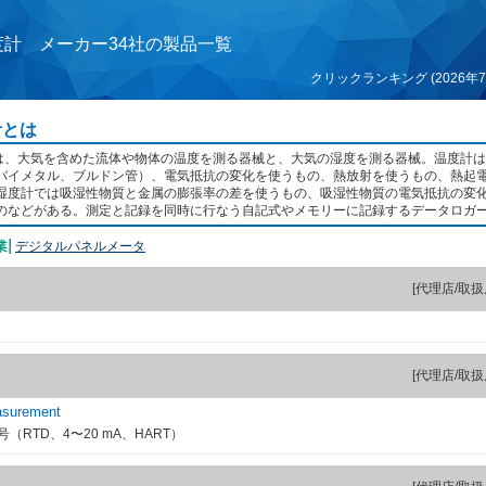
湿度計 メーカー34社の製品一覧
クリックランキング (2026年7
計とは
計とは、大気を含めた流体や物体の温度を測る器械と、大気の湿度を測る器械。温度計
バイメタル、ブルドン管）、電気抵抗の変化を使うもの、熱放射を使うもの、熱起
湿度計では吸湿性物質と金属の膨張率の差を使うもの、吸湿性物質の電気抵抗の変
のなどがある。測定と記録を同時に行なう自記式やメモリーに記録するデータロガ
デジタルパネルメータ
[代理店/取扱
[代理店/取扱
asurement
（RTD、4〜20 mA、HART）