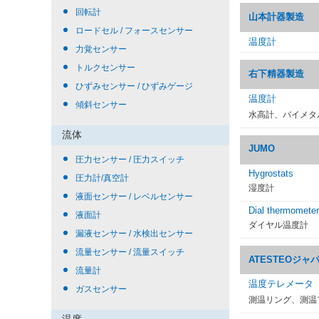
回転計
山本計器製造
ロードセル / フォースセンサー
温度計
力覚センサー
トルクセンサー
右下精器製造
ひずみセンサー / ひずみゲージ
温度計
傾斜センサー
水高計、バイメタ
流体
JUMO
圧力センサー / 圧力スイッチ
Hygrostats
圧力計/真空計
湿度計
液面センサー / レベルセンサー
Dial thermometer
液面計
ダイヤル温度計
漏液センサー / 水検出センサー
流量センサー / 流量スイッチ
ATESTEOジャ
流量計
温度テレメータ
ガスセンサー
測温リング、測温