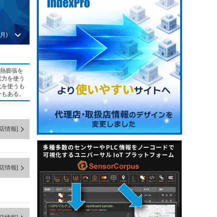
月)
は熱膨張を
電力を使う
化を使うも
ーもある。
店情報]
店情報]