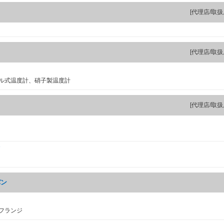
[代理店/取扱
[代理店/取扱
ル式温度計、硝子製温度計
[代理店/取扱
パン
フランジ