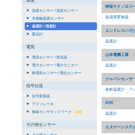
温度
神栄テクノロジ
温度センサー / 湿度センサー
温湿度変換器
非接触温度センサー
温度計 / 湿度計
エンドレスハウザ
露点計
温度計
電気
山本電機工業
電流センサー / 変流器
電力センサー / 電力モニター
温度計
静電気センサー / 電位センサー
ジャパンセンサ
信号伝送
放射温度計・フ
信号変換器
ASK
アイソレータ
無線センサネットワーク
Link
温度計
その他センサー
エヌケーシステ