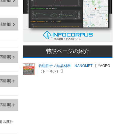
店情報]
店情報]
特設ページの紹介
店情報]
軟磁性ナノ結晶材料 NANOMET
【 YAGEO
（トーキン） 】
店情報]
店情報]
放射温度計、