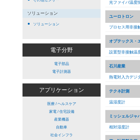
その他センサー
光ファイバ温度
ソリューション
ユーロトロン
ソリューション
プロセス用非接
オプテックス・
電子分野
設置型非接触温
電子部品
石川産業
電子計測器
熱電対入力デジ
アプリケーション
テクネ計測
温湿度計
医療 / ヘルスケア
家電 / 住宅設備
ミッシェルジャ
産業機器
相対湿度計
自動車
社会インフラ