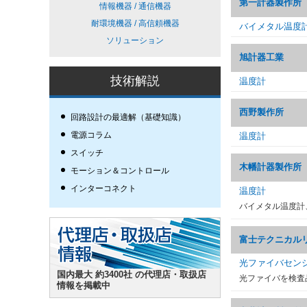
第一計器製作所
情報機器 / 通信機器
耐環境機器 / 高信頼機器
バイメタル温度
ソリューション
旭計器工業
技術解説
温度計
西野製作所
回路設計の最適解（基礎知識）
電源コラム
温度計
スイッチ
木幡計器製作所
モーション＆コントロール
インターコネクト
温度計
バイメタル温度計
富士テクニカル
光ファイバセンシング
国内最大 約3400社 の代理店・取扱店
光ファイバを検査
情報を掲載中