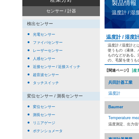
製品情報
センサー / 計器
温度計 / 
検出センサー
光電センサー
温度計 / 湿度
ファイバセンサー
温度計 / 湿度
使うもの（液体、
レーザーセンサー
ものなどがある。
人感センサー
の、毛髪を使うも
近接センサー / 近接スイッチ
【関連ページ】
超音波センサー
兵田計器工業
タッチスイッチ
温度計
変位センサー / 測長センサー
変位センサー
Baumer
測長センサー
Temperature me
リニアゲージ
温度測定、出力信号
ポテンショメータ