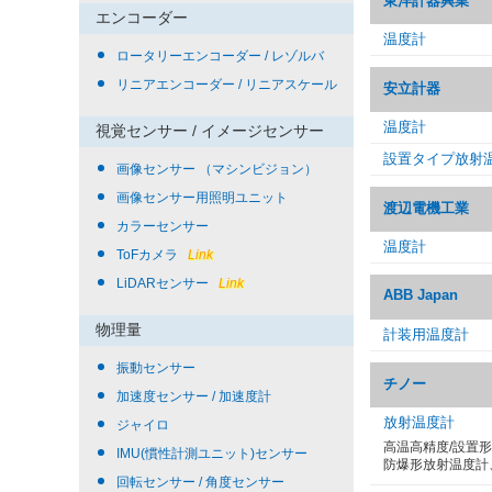
東洋計器興業
エンコーダー
温度計
ロータリーエンコーダー / レゾルバ
リニアエンコーダー / リニアスケール
安立計器
温度計
視覚センサー / イメージセンサー
設置タイプ放射
画像センサー （マシンビジョン）
画像センサー用照明ユニット
渡辺電機工業
カラーセンサー
温度計
ToFカメラ
Link
LiDARセンサー
Link
ABB Japan
物理量
計装用温度計
振動センサー
チノー
加速度センサー / 加速度計
放射温度計
ジャイロ
高温高精度/設置
IMU(慣性計測ユニット)センサー
防爆形放射温度計
回転センサー / 角度センサー