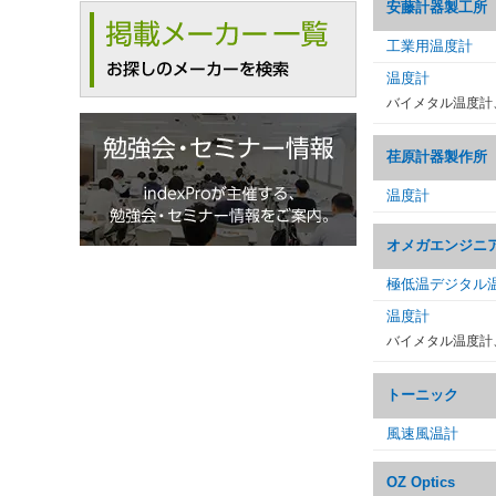
安藤計器製工所
工業用温度計
温度計
バイメタル温度計
荏原計器製作所
温度計
オメガエンジニ
極低温デジタル
温度計
バイメタル温度計
トーニック
風速風温計
OZ Optics