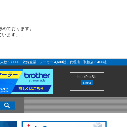
努めております。
ています。
人数：7,000 収録企業：メーカー 4,600社、代理店・取扱店 3,400社
indexPro Site
China