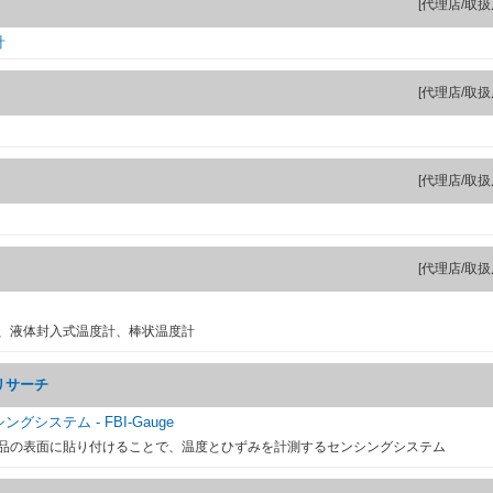
[代理店/取扱
計
[代理店/取扱
[代理店/取扱
[代理店/取扱
、液体封入式温度計、棒状温度計
リサーチ
システム - FBI-Gauge
品の表面に貼り付けることで、温度とひずみを計測するセンシングシステム