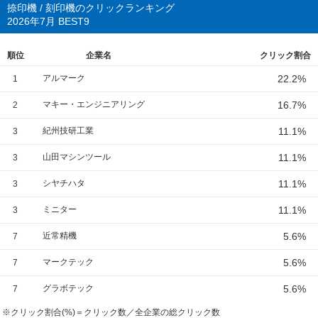
捺印機 / 刻印機のクリックランキング
2026年7月 BEST9
順位
企業名
クリック割合
アルマーク
22.2%
1
マキー・エンジニアリング
16.7%
2
紀州技研工業
11.1%
3
山田マシンツール
11.1%
3
シヤチハタ
11.1%
3
ミニター
11.1%
3
近常精機
5.6%
7
マークテック
5.6%
7
グラボテック
5.6%
7
※クリック割合(%)＝クリック数／全企業の総クリック数