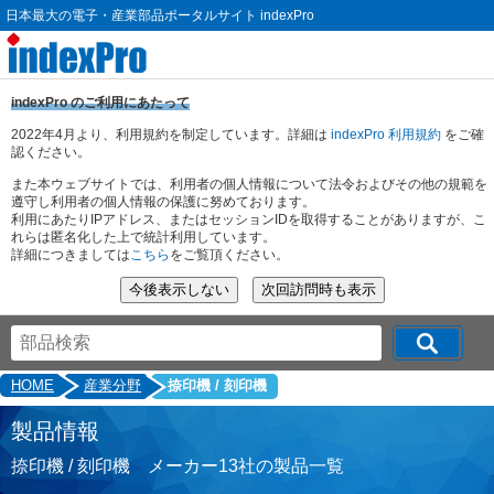
日本最大の電子・産業部品ポータルサイト indexPro
indexPro のご利用にあたって
2022年4月より、利用規約を制定しています。詳細は
indexPro 利用規約
をご確
認ください。
また本ウェブサイトでは、利用者の個人情報について法令およびその他の規範を
遵守し利用者の個人情報の保護に努めております。
利用にあたりIPアドレス、またはセッションIDを取得することがありますが、こ
れらは匿名化した上で統計利用しています。
詳細につきましては
こちら
をご覧頂ください。
HOME
産業分野
捺印機 / 刻印機
製品情報
捺印機 / 刻印機 メーカー13社の製品一覧