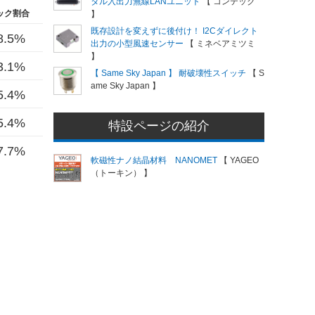
タル入出力無線LANユニット
【 コンテック
ック割合
】
既存設計を変えずに後付け！ I2Cダイレクト
8.5%
出力の小型風速センサー
【 ミネベアミツミ
】
3.1%
【 Same Sky Japan 】 耐破壊性スイッチ
【 S
ame Sky Japan 】
5.4%
5.4%
特設ページの紹介
7.7%
軟磁性ナノ結晶材料 NANOMET
【 YAGEO
（トーキン） 】