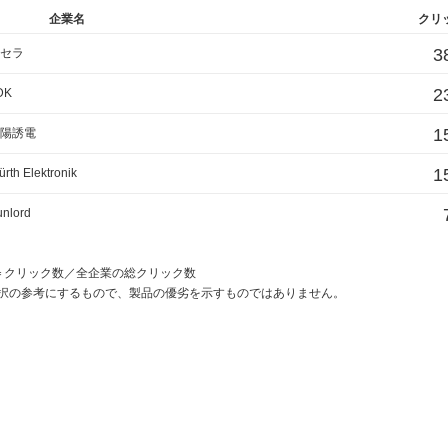
企業名
クリ
3
セラ
2
DK
1
陽誘電
1
rth Elektronik
unlord
)＝クリック数／全企業の総クリック数
択の参考にするもので、製品の優劣を示すものではありません。