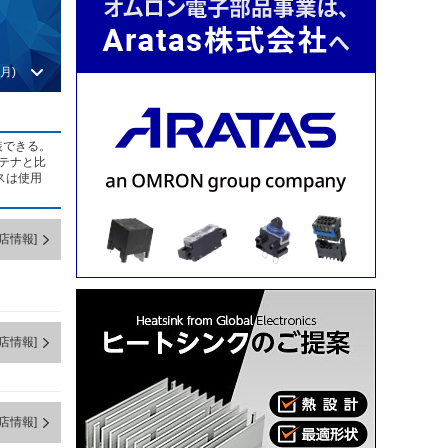
月)
装できる。
ンテナと比
スは使用
店情報]
店情報]
店情報]