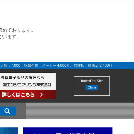
努めております。
ています。
人数：7,000 収録企業：メーカー 4,600社、代理店・取扱店 3,400社
indexPro Site
China