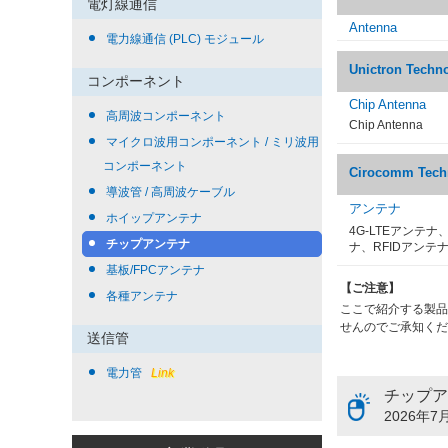
電灯線通信
Antenna
電力線通信 (PLC) モジュール
Unictron Techn
コンポーネント
Chip Antenna
高周波コンポーネント
Chip Antenna
マイクロ波用コンポーネント / ミリ波用
コンポーネント
Cirocomm Tech
導波管 / 高周波ケーブル
アンテナ
ホイップアンテナ
4G-LTEアンテナ
チップアンテナ
ナ、RFIDアンテ
基板/FPCアンテナ
【ご注意】
各種アンテナ
ここで紹介する製品
せんのでご承知くだ
送信管
電力管
Link
チップア
2026年7月