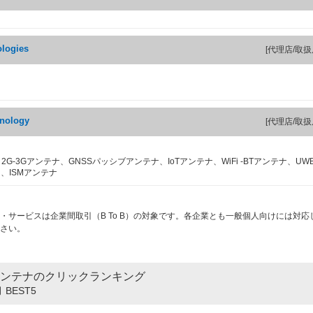
ologies
[代理店/取扱
nology
[代理店/取扱
、2G-3Gアンテナ、GNSSパッシブアンテナ、IoTアンテナ、WiFi -BTアンテナ、UW
ナ、ISMアンテナ
・サービスは企業間取引（B To B）の対象です。各企業とも一般個人向けには対応
さい。
ンテナのクリックランキング
 BEST5