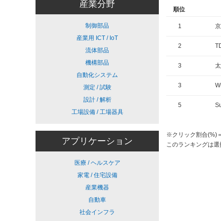
産業分野
順位
制御部品
1
京
産業用 ICT / IoT
2
T
流体部品
機構部品
3
太
自動化システム
3
Wü
測定 / 試験
設計 / 解析
5
S
工場設備 / 工場器具
※クリック割合(%
アプリケーション
このランキングは選
医療 / ヘルスケア
家電 / 住宅設備
産業機器
自動車
社会インフラ