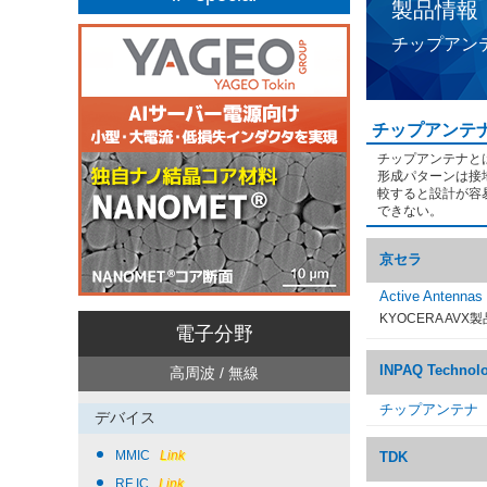
製品情報
チップアン
チップアンテ
チップアンテナと
形成パターンは接
較すると設計が容
できない。
京セラ
Active Antennas
KYOCERA AVX製
電子分野
INPAQ Technol
高周波 / 無線
チップアンテナ
デバイス
MMIC
Link
TDK
RF IC
Link