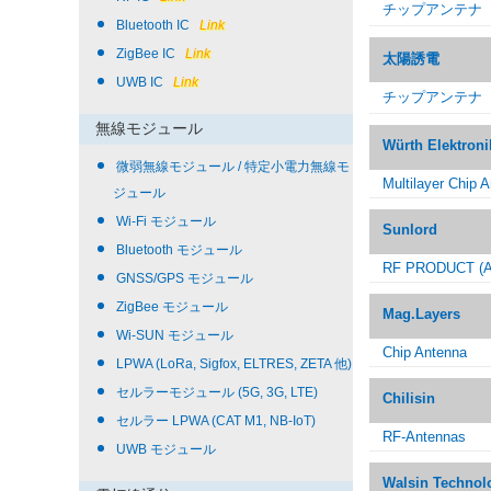
チップアンテナ
Bluetooth IC
Link
ZigBee IC
Link
太陽誘電
UWB IC
Link
チップアンテナ
無線モジュール
Würth Elektroni
微弱無線モジュール / 特定小電力無線モ
Multilayer Chip 
ジュール
Wi-Fi モジュール
Sunlord
Bluetooth モジュール
RF PRODUCT (A
GNSS/GPS モジュール
ZigBee モジュール
Mag.Layers
Wi-SUN モジュール
Chip Antenna
LPWA (LoRa, Sigfox, ELTRES, ZETA 他)
セルラーモジュール (5G, 3G, LTE)
Chilisin
セルラー LPWA (CAT M1, NB-IoT)
RF-Antennas
UWB モジュール
Walsin Technol