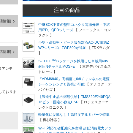
注目の商品
店情報]
中継BOX不要の堅牢コネクタ電源分岐・中継
用IPD、QPDシリーズ
【 フエニックス・コン
タクト 】
小型・高効率・ピーク負荷対応AC-DC電源Z
WPシリーズにZWP300が追加
【 TDKラムダ
店情報]
】
TM
S-TOGL
パッケージを採用した車載用40V
耐圧NチャネルMOSFET
【 東芝デバイス＆ス
B アンテ
トレージ 】
『ADM6840』高精度に6/8チャンネルの電源
シーケンシングと監視が可能
【 アナログ・デ
バイセズ 】
しておりま
【製造中止品の継続供給】TMS320F240PQA
16ビット固定小数点DSP
【 ロチェスターエ
レクトロニクス 】
軽量化に妥協なし！高精度アルミパーツ特集
【 廣杉計器 】
Wi-Fi対応で省配線化を実現 超低消費電力デジ