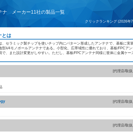
テナ メーカー11社の製品一覧
クリックランキング (2026年7
ナとは
は、セラミック製チップを使いチップ内にパターン形成したアンテナで、基板に実
地型λ/4モノポールアンテナである。小型化、広帯域性に優れており、基板/FPCア
易で、また設計変更がしやすい。ただし、基板/FPCアンテナ同様に筐体に金属ケー
[代理店/取扱
品
ogy
[代理店/取扱
[代理店/取扱