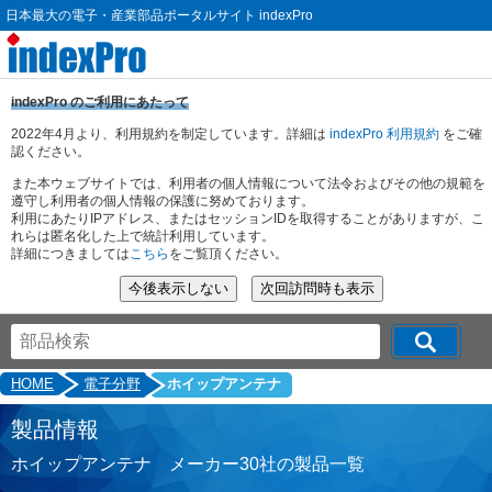
日本最大の電子・産業部品ポータルサイト indexPro
indexPro のご利用にあたって
2022年4月より、利用規約を制定しています。詳細は
indexPro 利用規約
をご確
認ください。
また本ウェブサイトでは、利用者の個人情報について法令およびその他の規範を
遵守し利用者の個人情報の保護に努めております。
利用にあたりIPアドレス、またはセッションIDを取得することがありますが、こ
れらは匿名化した上で統計利用しています。
詳細につきましては
こちら
をご覧頂ください。
HOME
電子分野
ホイップアンテナ
製品情報
ホイップアンテナ メーカー30社の製品一覧