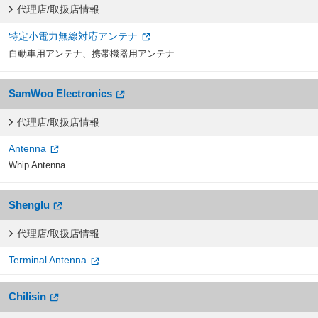
代理店/取扱店情報
特定小電力無線対応アンテナ
自動車用アンテナ、携帯機器用アンテナ
SamWoo Electronics
代理店/取扱店情報
Antenna
Whip Antenna
Shenglu
代理店/取扱店情報
Terminal Antenna
Chilisin