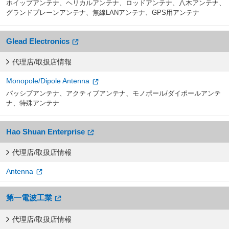
ホイップアンテナ、ヘリカルアンテナ、ロッドアンテナ、八木アンテナ、
グランドプレーンアンテナ、無線LANアンテナ、GPS用アンテナ
Glead Electronics
代理店/取扱店情報
Monopole/Dipole Antenna
パッシブアンテナ、アクティブアンテナ、モノポール/ダイポールアンテ
ナ、特殊アンテナ
Hao Shuan Enterprise
代理店/取扱店情報
Antenna
第一電波工業
代理店/取扱店情報