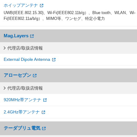
ホイップアンテナ
UWB(IEEE.802.15.30)、Wi-Fi(IEEE802.11b/g）、Blue tooth、WLAN、Wi-
Fi(IEEE802.11a/b/g）、MIMO等、ワンセグ、特定小電力
Mag.Layers
代理店/取扱店情報
External Dipole Antenna
アローセブン
代理店/取扱店情報
920MHz帯アンテナ
2.4GHz帯アンテナ
テーダブリュ電気