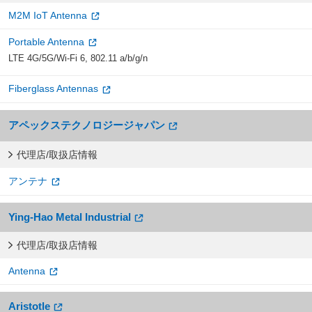
M2M IoT Antenna
Portable Antenna
LTE 4G/5G/Wi-Fi 6, 802.11 a/b/g/n
Fiberglass Antennas
アペックステクノロジージャパン
代理店/取扱店情報
アンテナ
Ying-Hao Metal Industrial
代理店/取扱店情報
Antenna
Aristotle