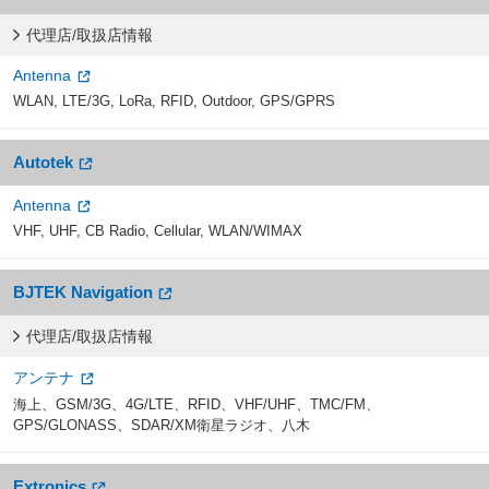
代理店/取扱店情報
Antenna
WLAN, LTE/3G, LoRa, RFID, Outdoor, GPS/GPRS
Autotek
Antenna
VHF, UHF, CB Radio, Cellular, WLAN/WIMAX
BJTEK Navigation
代理店/取扱店情報
アンテナ
海上、GSM/3G、4G/LTE、RFID、VHF/UHF、TMC/FM、
GPS/GLONASS、SDAR/XM衛星ラジオ、八木
Extronics