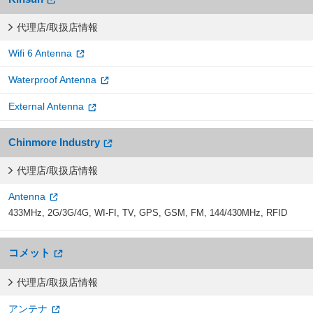
代理店/取扱店情報
Wifi 6 Antenna
Waterproof Antenna
External Antenna
Chinmore Industry
代理店/取扱店情報
Antenna
433MHz, 2G/3G/4G, WI-FI, TV, GPS, GSM, FM, 144/430MHz, RFID
コメット
代理店/取扱店情報
アンテナ