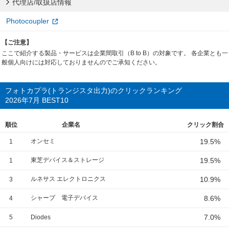
代理店/取扱店情報
Photocoupler
【ご注意】
ここで紹介する製品・サービスは企業間取引（B to B）の対象です。 各企業とも一
般個人向けには対応しておりませんのでご承知ください。
フォトカプラ(トランジスタ出力)のクリックランキング
2026年7月 BEST10
順位
企業名
クリック割合
オンセミ
19.5%
1
東芝デバイス＆ストレージ
19.5%
1
ルネサス エレクトロニクス
10.9%
3
シャープ 電子デバイス
8.6%
4
7.0%
5
Diodes